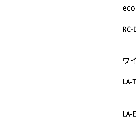
ec
RC-
ワ
LA-
LA-