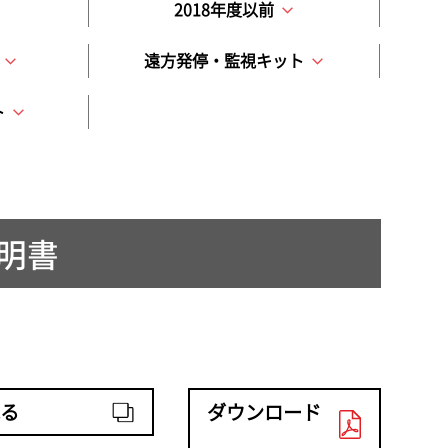
2018年度以前
遠方発停・監視キット
ト
説明書
る
ダウンロード