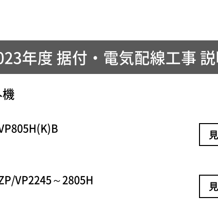
023年度 据付・電気配線工事 
外機
VP805H(K)B
見
ZP/VP2245～2805H
見