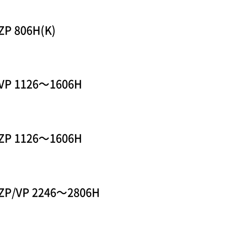
ZP 806H(K)
VP 1126〜1606H
ZP 1126〜1606H
ZP/VP 2246〜2806H