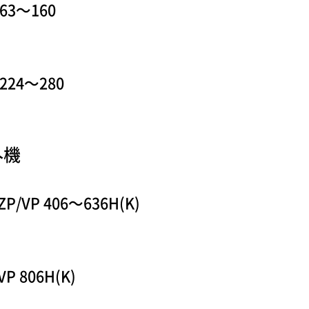
 63〜160
 224〜280
外機
ZP/VP 406〜636H(K)
VP 806H(K)