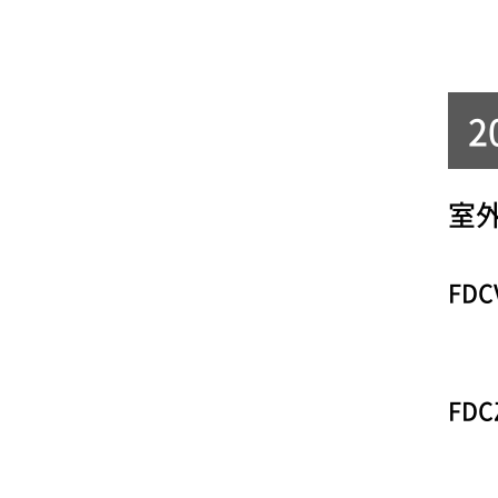
2
室
FDC
FDC