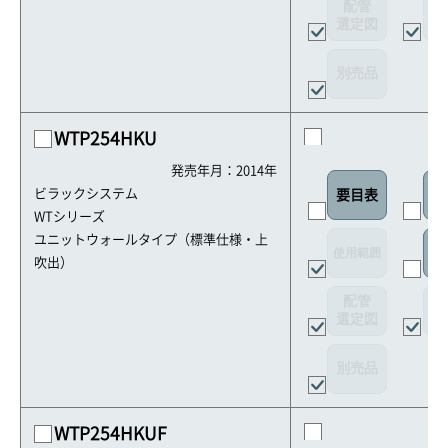
配管
選定図
接
別売品
WTP254HKU
発売年月：2014年
ビラックシステム
要目表
外
WTシリーズ
ユニットウォールタイプ（標準仕様・上
使用範囲
リ
吹出）
配管
選定図
接
別売品
WTP254HKUF