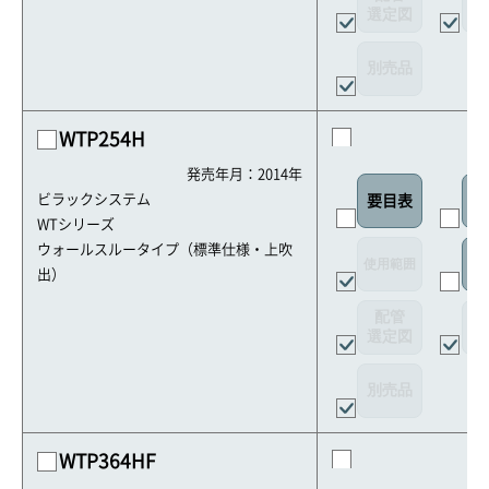
選定図
接
別売品
WTP254H
発売年月：2014年
ビラックシステム
要目表
外
WTシリーズ
ウォールスルータイプ（標準仕様・上吹
使用範囲
リ
出）
配管
選定図
接
別売品
WTP364HF