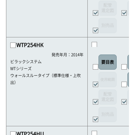
配管
選定図
接
別売品
WTP254HK
発売年月：2014年
ビラックシステム
要目表
外
WTシリーズ
ウォールスルータイプ（標準仕様・上吹
使用範囲
リ
出）
配管
選定図
接
別売品
WTP254HU