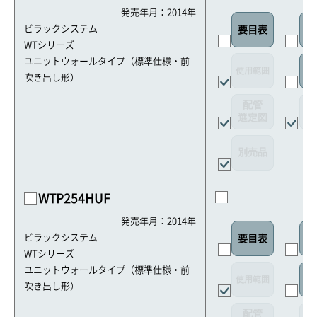
発売年月：2014年
ビラックシステム
要目表
外
WTシリーズ
ユニットウォールタイプ（標準仕様・前
使用範囲
リ
吹き出し形）
配管
選定図
接
別売品
WTP254HUF
発売年月：2014年
ビラックシステム
要目表
外
WTシリーズ
ユニットウォールタイプ（標準仕様・前
使用範囲
リ
吹き出し形）
配管