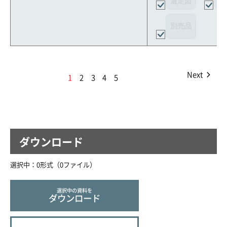
選定図
接
別売品
Next
1
2
3
4
5
ダウンロード
選択中：
0
形式（
0
ファイル
）
選択中の資料を
ダウンロード