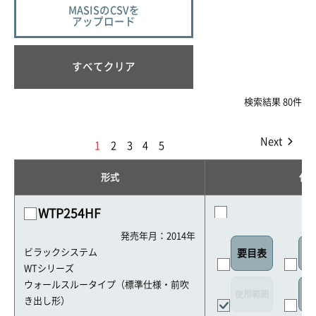
MASISのCSVを
アップロード
すべてクリア
検索結果 80件
Next
1
2
3
4
5
形式
仕
WTP254HF
発売年月：2014年
ビラックシステム
要目表
室
WTシリーズ
ウォールスルータイプ（標準仕様・前吹
使用範囲
リ
き出し形）