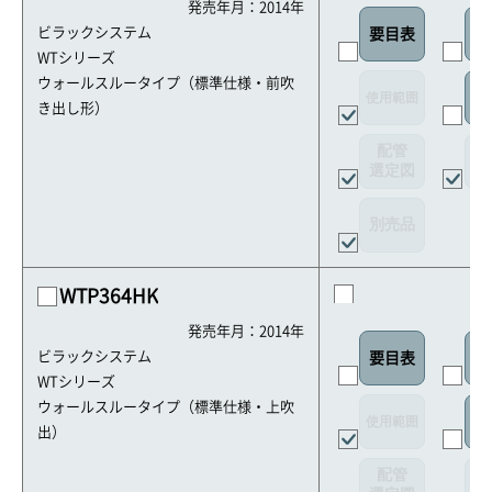
発売年月：2014年
ビラックシステム
要目表
室
WTシリーズ
ウォールスルータイプ（標準仕様・前吹
使用範囲
リ
き出し形）
配管
選定図
接
別売品
WTP364HK
発売年月：2014年
ビラックシステム
要目表
外
WTシリーズ
ウォールスルータイプ（標準仕様・上吹
使用範囲
リ
出）
配管