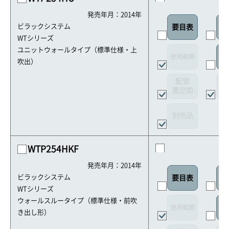
発売年月：2014年
ビラックシステム
要目表
外
WTシリーズ
ユニットウォールタイプ（標準仕様・上
使用範囲
リ
吹出）
配管
選定図
接
別売品
WTP254HKF
発売年月：2014年
ビラックシステム
要目表
室
WTシリーズ
ウォールスルータイプ（標準仕様・前吹
使用範囲
リ
き出し形）