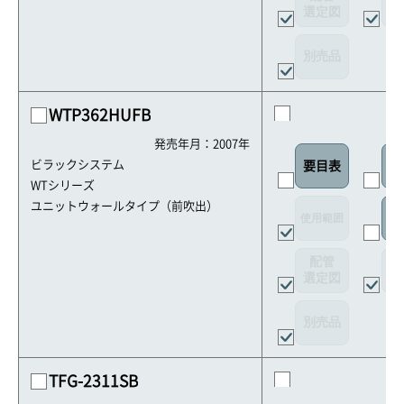
選定図
接
別売品
WTP362HUFB
発売年月：2007年
ビラックシステム
要目表
外
WTシリーズ
ユニットウォールタイプ（前吹出）
使用範囲
リ
配管
選定図
接
別売品
TFG-2311SB