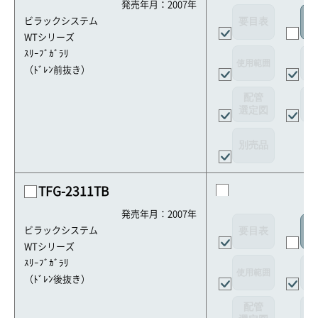
発売年月：2007年
要目表
ビラックシステム
室
WTシリーズ
ｽﾘｰﾌﾞｶﾞﾗﾘ
使用範囲
リ
（ﾄﾞﾚﾝ前抜き）
配管
選定図
接
別売品
TFG-2311TB
発売年月：2007年
要目表
ビラックシステム
室
WTシリーズ
ｽﾘｰﾌﾞｶﾞﾗﾘ
使用範囲
リ
（ﾄﾞﾚﾝ後抜き）
配管