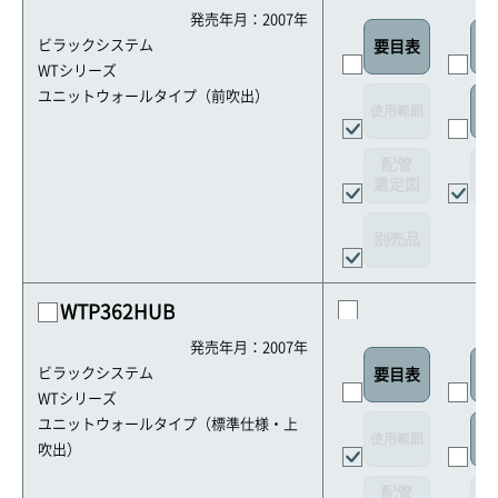
発売年月：2007年
ビラックシステム
要目表
外
WTシリーズ
ユニットウォールタイプ（前吹出）
使用範囲
リ
配管
選定図
接
別売品
WTP362HUB
発売年月：2007年
ビラックシステム
要目表
外
WTシリーズ
ユニットウォールタイプ（標準仕様・上
使用範囲
リ
吹出）
配管