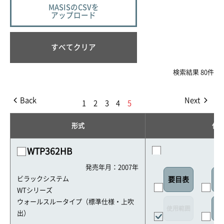
MASISのCSVを
アップロード
すべてクリア
検索結果 80件
Back
Next
1
2
3
4
5
形式
仕
WTP362HB
発売年月：2007年
ビラックシステム
要目表
外
WTシリーズ
ウォールスルータイプ（標準仕様・上吹
使用範囲
リ
出）