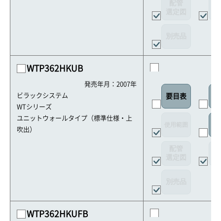
配管
選定図
接
別売品
WTP362HKUB
発売年月：2007年
ビラックシステム
要目表
外
WTシリーズ
ユニットウォールタイプ（標準仕様・上
使用範囲
リ
吹出）
配管
選定図
接
別売品
WTP362HKUFB