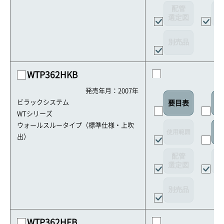
配管
選定図
接
別売品
WTP362HKB
発売年月：2007年
ビラックシステム
要目表
外
WTシリーズ
ウォールスルータイプ（標準仕様・上吹
使用範囲
リ
出）
配管
選定図
接
別売品
WTP362HFB