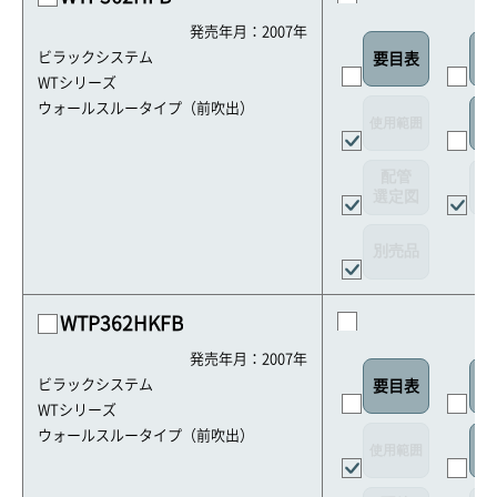
発売年月：2007年
ビラックシステム
要目表
外
WTシリーズ
ウォールスルータイプ（前吹出）
使用範囲
リ
配管
選定図
接
別売品
WTP362HKFB
発売年月：2007年
ビラックシステム
要目表
外
WTシリーズ
ウォールスルータイプ（前吹出）
使用範囲
リ