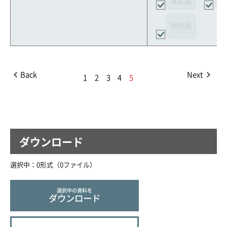
選定図
接
別売品
Back
Next
1
2
3
4
5
ダウンロード
選択中：
0
形式（
0
ファイル
）
選択中の資料を
ダウンロード