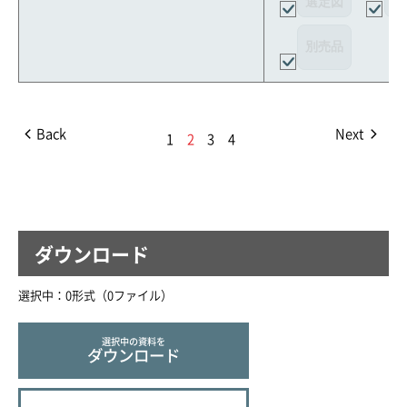
選定図
接
別売品
Back
Next
1
2
3
4
ダウンロード
選択中：
0
形式（
0
ファイル
）
選択中の資料を
ダウンロード