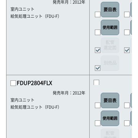
発売年月：2012年
室内ユニット
要目表
室
給気処理ユニット（FDU-F）
リ
使用範囲
配管
選定図
接
別売品
FDUP2804FLX
発売年月：2012年
室内ユニット
要目表
室
給気処理ユニット（FDU-F）
リ
使用範囲
配管