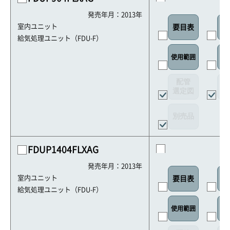
発売年月：2013年
室内ユニット
要目表
室
給気処理ユニット（FDU-F）
リ
使用範囲
配管
選定図
接
別売品
FDUP1404FLXAG
発売年月：2013年
室内ユニット
要目表
室
給気処理ユニット（FDU-F）
リ
使用範囲