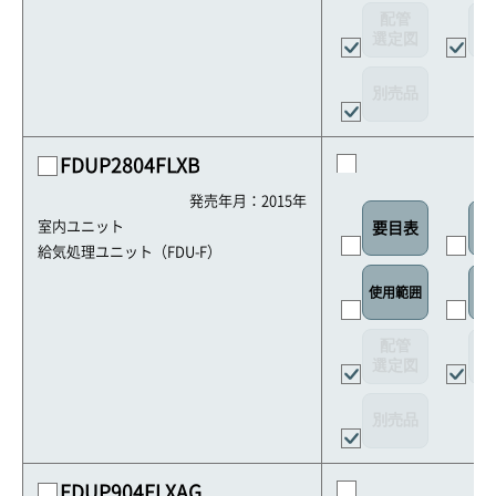
配管
選定図
接
別売品
FDUP2804FLXB
発売年月：2015年
室内ユニット
要目表
室
給気処理ユニット（FDU-F）
使用範囲
リ
配管
選定図
接
別売品
FDUP904FLXAG