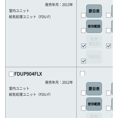
発売年月：2013年
室内ユニット
要目表
室
給気処理ユニット（FDU-F）
リ
使用範囲
配管
選定図
接
別売品
FDUP904FLX
発売年月：2012年
室内ユニット
要目表
室
給気処理ユニット（FDU-F）
リ
使用範囲
配管