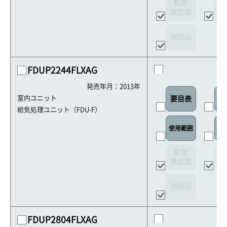
配管
選定図
接
別売品
FDUP2244FLXAG
発売年月：2013年
室内ユニット
要目表
室
給気処理ユニット（FDU-F）
リ
使用範囲
配管
選定図
接
別売品
FDUP2804FLXAG