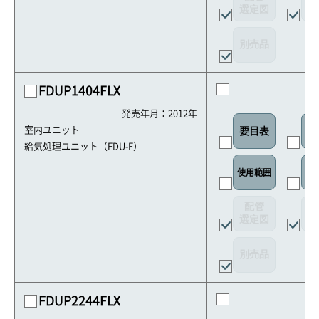
選定図
接
別売品
FDUP1404FLX
発売年月：2012年
室内ユニット
要目表
室
給気処理ユニット（FDU-F）
リ
使用範囲
配管
選定図
接
別売品
FDUP2244FLX