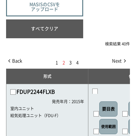
MASISのCSVを
アップロード
すべてクリア
検索結果 40件
Back
Next
1
2
3
4
形式
仕
FDUP2244FLXB
発売年月：2015年
室内ユニット
要目表
室
給気処理ユニット（FDU-F）
使用範囲
リ