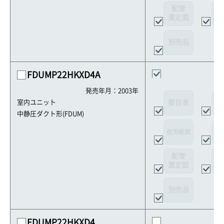
配管
選定図
接
別売品
FDUMP22HKXD4A
発売年月：2003年
要目表
外
室内ユニット
中静圧ダクト形(FDUM)
使用範囲
リ
配管
選定図
接
別売品
FDUMP22HKXD4