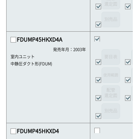
選定図
接
別売品
FDUMP45HKXD4A
発売年月：2003年
要目表
外
室内ユニット
中静圧ダクト形(FDUM)
使用範囲
リ
配管
選定図
接
別売品
FDUMP45HKXD4