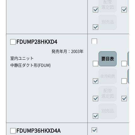
配管
選定図
接
別売品
FDUMP28HKXD4
発売年月：2003年
室内ユニット
要目表
室
中静圧ダクト形(FDUM)
使用範囲
リ
配管
選定図
接
別売品
FDUMP36HKXD4A