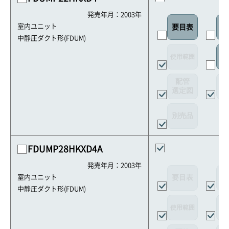
発売年月：2003年
室内ユニット
要目表
室
中静圧ダクト形(FDUM)
使用範囲
リ
配管
選定図
接
別売品
FDUMP28HKXD4A
発売年月：2003年
要目表
外
室内ユニット
中静圧ダクト形(FDUM)
使用範囲
リ