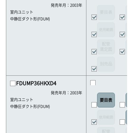
発売年月：2003年
要目表
外
室内ユニット
中静圧ダクト形(FDUM)
使用範囲
リ
配管
選定図
接
別売品
FDUMP36HKXD4
発売年月：2003年
室内ユニット
要目表
室
中静圧ダクト形(FDUM)
使用範囲
リ
配管