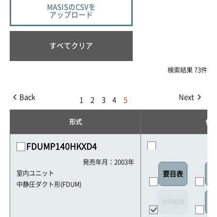
MASISのCSVを
アップロード
すべてクリア
検索結果 73件
Back
Next
1
2
3
4
5
形式
仕
FDUMP140HKXD4
発売年月：2003年
室内ユニット
要目表
室
中静圧ダクト形(FDUM)
使用範囲
リ