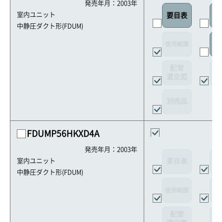
発売年月：2003年
室内ユニット
要目表
室
中静圧ダクト形(FDUM)
使用範囲
リ
配管
選定図
接
別売品
FDUMP56HKXD4A
発売年月：2003年
要目表
外
室内ユニット
中静圧ダクト形(FDUM)
使用範囲
リ
配管