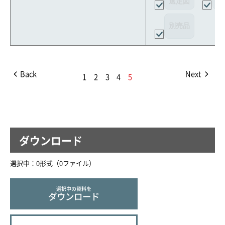
選定図
接
別売品
Back
Next
1
2
3
4
5
ダウンロード
選択中：
0
形式（
0
ファイル
）
選択中の資料を
ダウンロード