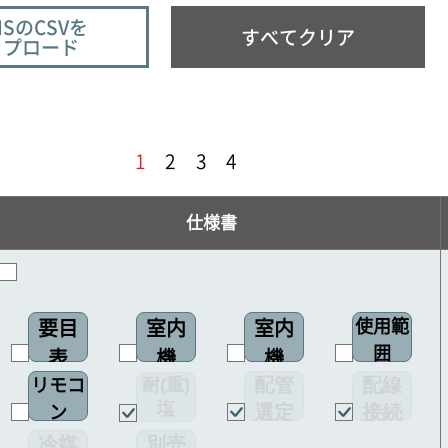
ISのCSVを
すべてクリア
ップロード
1
2
3
4
仕様書
使用範
要目
室内
室内
囲
表
機
機
配管
配線
耐(重)
リモコ
配線
塩
選定
接続
ン
図
害仕様
図
図
冷媒
別売