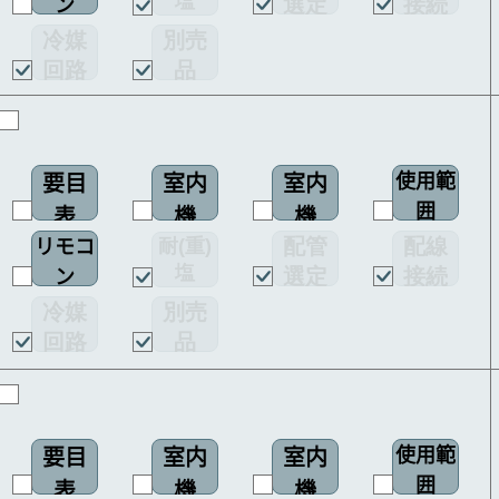
塩
選定
接続
ン
図
害仕様
図
図
冷媒
別売
回路
品
図
使用範
要目
室内
室内
囲
表
機
機
配管
配線
耐(重)
リモコ
配線
塩
選定
接続
ン
図
害仕様
図
図
冷媒
別売
回路
品
図
使用範
要目
室内
室内
囲
表
機
機