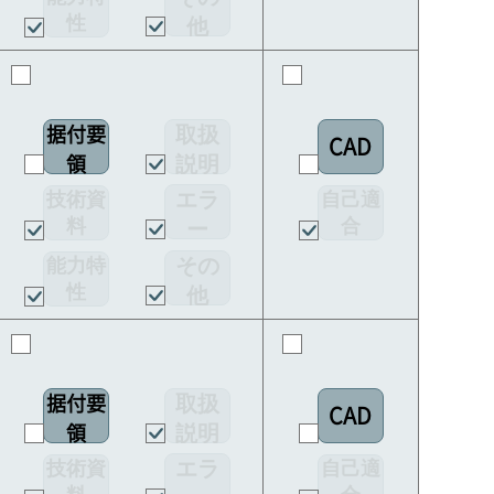
ド
性
他
取扱
据付要
CAD
説明
領
書
エラ
技術資
自己適
料
合
ー
宣言書
コー
その
能力特
ド
性
他
取扱
据付要
CAD
説明
領
書
エラ
技術資
自己適