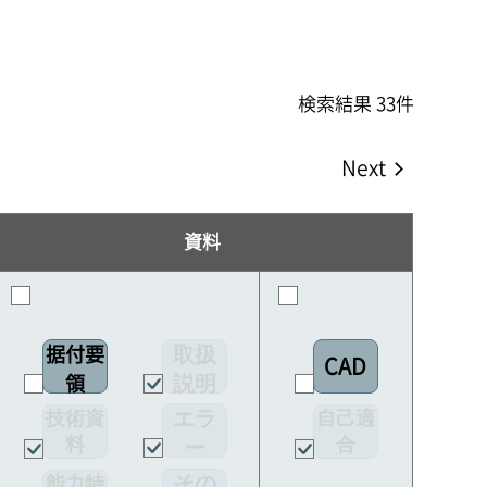
検索結果 33件
Next
資料
取扱
据付要
CAD
説明
領
書
エラ
技術資
自己適
料
合
ー
宣言書
コー
その
能力特