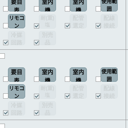
使用範
要目
室内
室内
囲
表
機
機
配管
配線
耐(重)
リモコ
配線
塩
選定
接続
ン
図
害仕様
図
図
冷媒
別売
回路
品
図
使用範
要目
室内
室内
囲
表
機
機
配管
配線
耐(重)
リモコ
配線
塩
選定
接続
ン
図
害仕様
図
図
冷媒
別売
回路
品
図