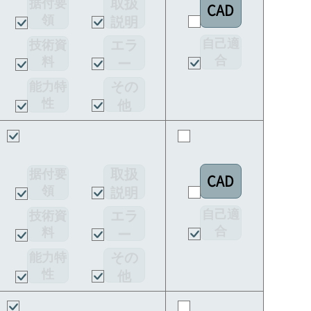
取扱
据付要
CAD
領
説明
書
自己適
エラ
技術資
合
料
ー
宣言書
コー
その
能力特
ド
性
他
取扱
据付要
CAD
領
説明
書
自己適
エラ
技術資
合
料
ー
宣言書
コー
その
能力特
ド
性
他