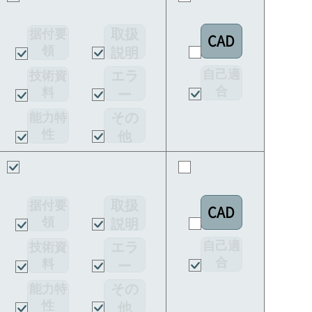
取扱
据付要
CAD
領
説明
書
自己適
エラ
技術資
合
料
ー
宣言書
コー
その
能力特
ド
性
他
取扱
据付要
CAD
領
説明
書
自己適
エラ
技術資
合
料
ー
宣言書
コー
その
能力特
ド
性
他