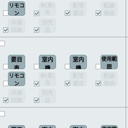
配管
配線
耐(重)
リモコ
配線
塩
選定
接続
ン
図
害仕様
図
図
冷媒
別売
回路
品
図
使用範
要目
室内
室内
囲
表
機
機
配管
配線
耐(重)
リモコ
配線
塩
選定
接続
ン
図
害仕様
図
図
冷媒
別売
回路
品
図