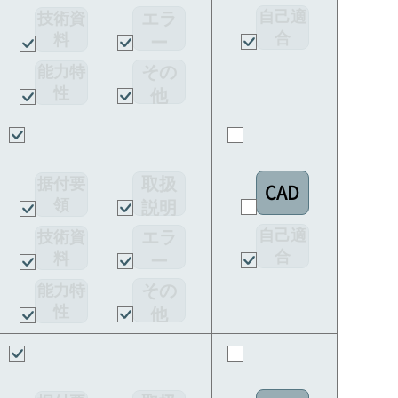
書
自己適
エラ
技術資
合
料
ー
宣言書
コー
その
能力特
ド
性
他
取扱
据付要
CAD
領
説明
書
自己適
エラ
技術資
合
料
ー
宣言書
コー
その
能力特
ド
性
他