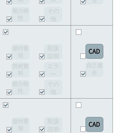
料
合
ー
宣言書
コー
その
能力特
ド
性
他
取扱
据付要
CAD
領
説明
書
自己適
エラ
技術資
合
料
ー
宣言書
コー
その
能力特
ド
性
他
取扱
据付要
CAD
領
説明