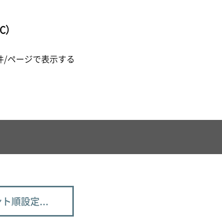
C）
件/ページで表示する
ト順設定...