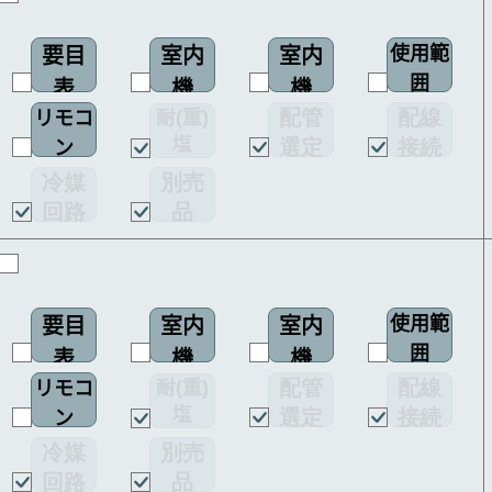
使用範
要目
室内
室内
囲
表
機
機
配管
配線
耐(重)
リモコ
配線
塩
選定
接続
ン
図
害仕様
図
図
冷媒
別売
回路
品
図
使用範
要目
室内
室内
囲
表
機
機
配管
配線
耐(重)
リモコ
配線
塩
選定
接続
ン
図
害仕様
図
図
1
冷媒
別売
回路
品