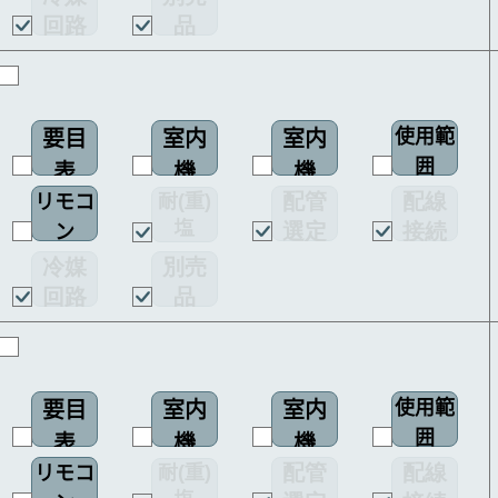
回路
品
図
使用範
要目
室内
室内
囲
表
機
機
配管
配線
耐(重)
リモコ
配線
塩
選定
接続
ン
図
害仕様
図
図
冷媒
別売
回路
品
図
使用範
要目
室内
室内
囲
表
機
機
配管
配線
耐(重)
リモコ
配線