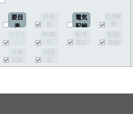
外形
使用範
要目
電気
囲
図
表
配線
配管
配線
リモコ
耐(重)
図
ン
塩
選定
接続
害仕様
図
図
冷媒
別売
回路
品
図