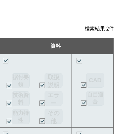
検索結果 2件
資料
取扱
据付要
CAD
領
説明
書
自己適
エラ
技術資
合
料
ー
宣言書
コー
その
能力特
ド
性
他