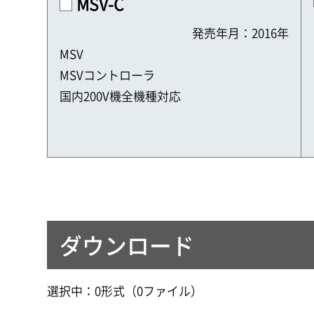
MSV-C
発売年月：2016年
MSV
MSVコントローラ
国内200V機全機種対応
ダウンロード
選択中：
0
形式（
0
ファイル
）