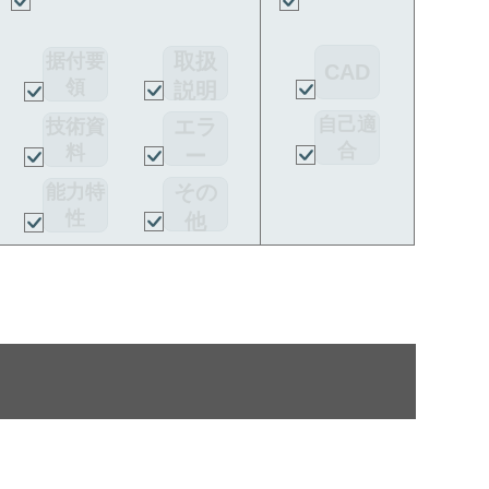
取扱
据付要
CAD
領
説明
書
自己適
エラ
技術資
合
料
ー
宣言書
コー
その
能力特
ド
性
他