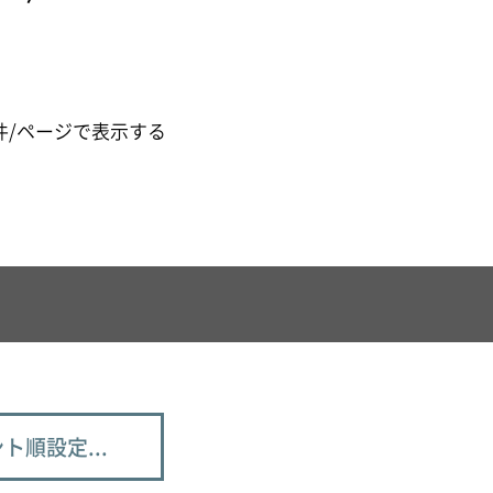
件/ページで表示する
ト順設定...