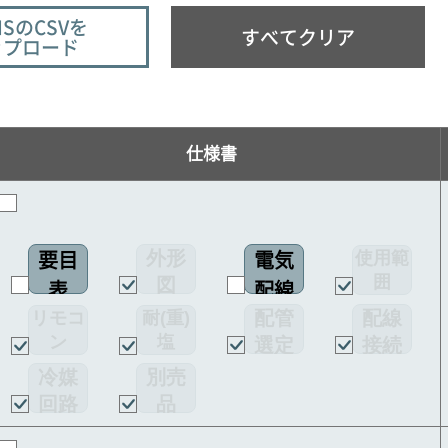
ISのCSVを
すべてクリア
ップロード
仕様書
外形
使用範
要目
電気
囲
図
表
配線
配管
配線
リモコ
耐(重)
図
ン
塩
選定
接続
害仕様
図
図
冷媒
別売
回路
品
図