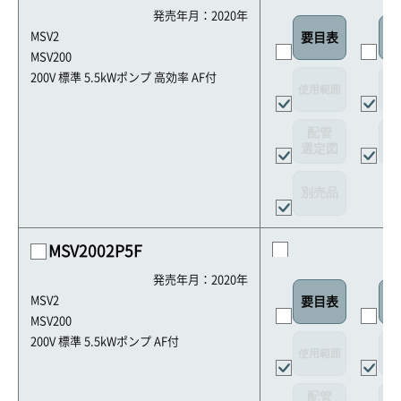
発売年月：2020年
MSV2
要目表
外
MSV200
200V 標準 5.5kWポンプ 高効率 AF付
使用範囲
リ
配管
選定図
接
別売品
MSV2002P5F
発売年月：2020年
MSV2
要目表
外
MSV200
200V 標準 5.5kWポンプ AF付
使用範囲
リ
配管