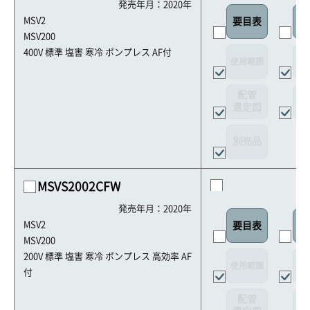
発売年月：2020年
MSV2
要目表
外
MSV200
400V 標準 塩害 寒冷 ポンプレス AF付
使用範囲
リ
配管
選定図
接
別売品
MSVS2002CFW
発売年月：2020年
MSV2
要目表
外
MSV200
200V 標準 塩害 寒冷 ポンプレス 高効率 AF
使用範囲
リ
付
配管