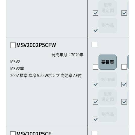
配管
選定図
接
別売品
MSV2002P5CFW
発売年月：2020年
MSV2
要目表
外
MSV200
200V 標準 寒冷 5.5kWポンプ 高効率 AF付
使用範囲
リ
配管
選定図
接
別売品
MSV2002P5CF