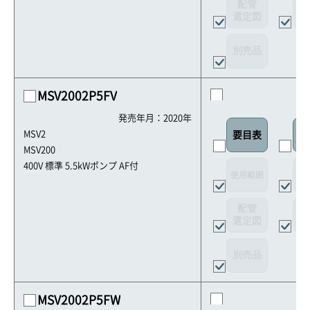
配管
選定図
接
別売品
MSV2002P5FV
発売年月：2020年
MSV2
要目表
外
MSV200
400V 標準 5.5kWポンプ AF付
使用範囲
リ
配管
選定図
接
別売品
MSV2002P5FW