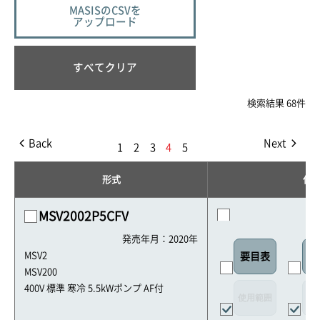
MASISのCSVを
アップロード
すべてクリア
検索結果 68件
Back
Next
1
2
3
4
5
形式
仕
MSV2002P5CFV
発売年月：2020年
MSV2
要目表
外
MSV200
400V 標準 寒冷 5.5kWポンプ AF付
使用範囲
リ