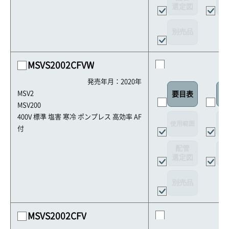
選定図
接
別売品
MSVS2002CFVW
発売年月：2020年
MSV2
要目表
外
MSV200
400V 標準 塩害 寒冷 ポンプレス 高効率 AF
使用範囲
リ
付
配管
選定図
接
別売品
MSVS2002CFV