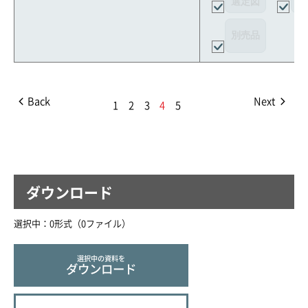
選定図
接
別売品
Back
Next
1
2
3
4
5
ダウンロード
選択中：
0
形式（
0
ファイル
）
選択中の資料を
ダウンロード