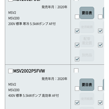
発売年月：2020年
MSV2
要目表
外
MSV200
200V 標準 寒冷 5.5kWポンプ AF付
使用範囲
リ
配管
選定図
接
別売品
MSV2002P5FVW
発売年月：2020年
MSV2
要目表
外
MSV200
400V 標準 5.5kWポンプ 高効率 AF付
使用範囲
リ