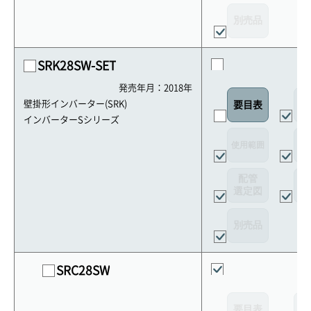
別売品
SRK28SW-SET
発売年月：2018年
外
壁掛形インバーター(SRK)
要目表
インバーターSシリーズ
使用範囲
リ
配管
選定図
接
別売品
SRC28SW
要目表
外