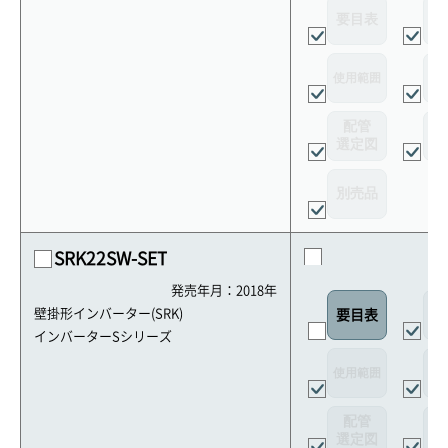
要目表
外
使用範囲
リ
配管
選定図
接
別売品
SRK22SW-SET
発売年月：2018年
外
壁掛形インバーター(SRK)
要目表
インバーターSシリーズ
使用範囲
リ
配管
選定図
接