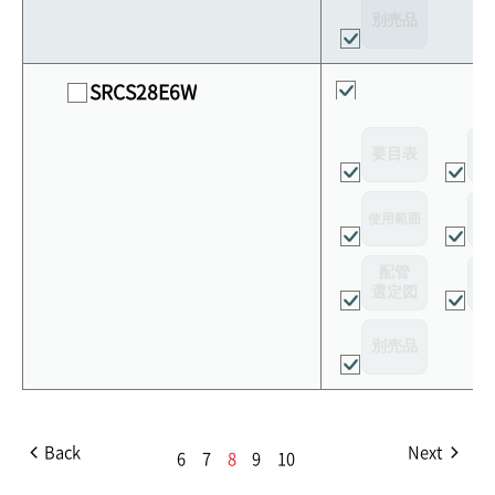
別売品
SRCS28E6W
要目表
外
使用範囲
リ
配管
選定図
接
別売品
Back
Next
6
7
8
9
10