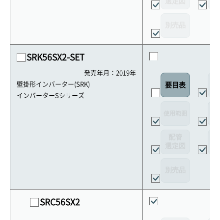
選定図
接
別売品
SRK56SX2-SET
発売年月：2019年
外
壁掛形インバーター(SRK)
要目表
インバーターSシリーズ
使用範囲
リ
配管
選定図
接
別売品
SRC56SX2