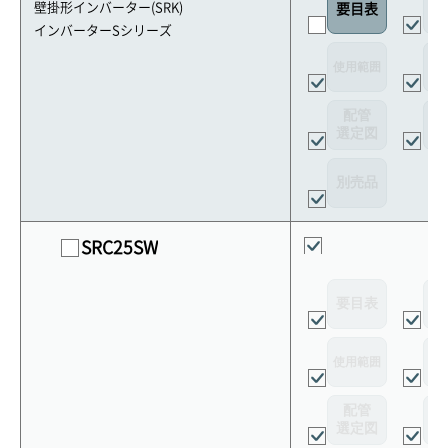
外
壁掛形インバーター(SRK)
要目表
インバーターSシリーズ
使用範囲
リ
配管
選定図
接
別売品
SRC25SW
要目表
外
使用範囲
リ
配管
選定図
接