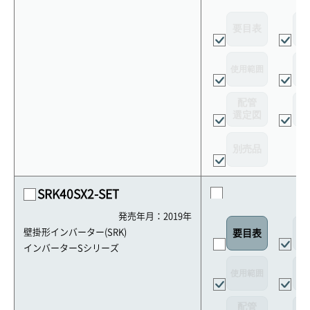
要目表
外
使用範囲
リ
配管
選定図
接
別売品
SRK40SX2-SET
発売年月：2019年
外
壁掛形インバーター(SRK)
要目表
インバーターSシリーズ
使用範囲
リ
配管