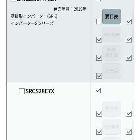
発売年月：2019年
外
壁掛形インバーター(SRK)
要目表
インバーターSシリーズ
使用範囲
リ
配管
選定図
接
別売品
SRCS28E7X
要目表
外
使用範囲
リ