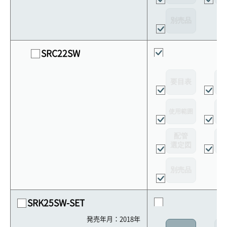
別売品
SRC22SW
要目表
外
使用範囲
リ
配管
選定図
接
別売品
SRK25SW-SET
発売年月：2018年