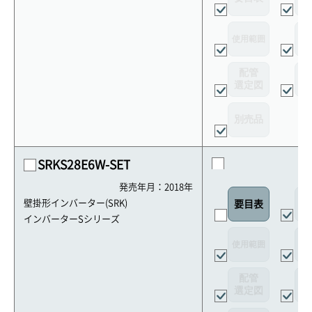
使用範囲
リ
配管
選定図
接
別売品
SRKS28E6W-SET
発売年月：2018年
外
壁掛形インバーター(SRK)
要目表
インバーターSシリーズ
使用範囲
リ
配管
選定図
接