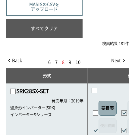
MASISのCSVを
アップロード
すべてクリア
検索結果 181件
Back
Next
6
7
8
9
10
形式
仕
SRK28SX-SET
発売年月：2019年
外
壁掛形インバーター(SRK)
要目表
インバーターSシリーズ
使用範囲
リ