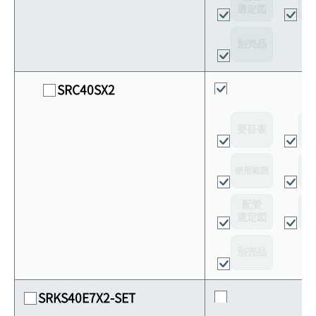
選定図
接
別売品
SRC40SX2
要目表
外
使用範囲
リ
配管
選定図
接
別売品
SRKS40E7X2-SET