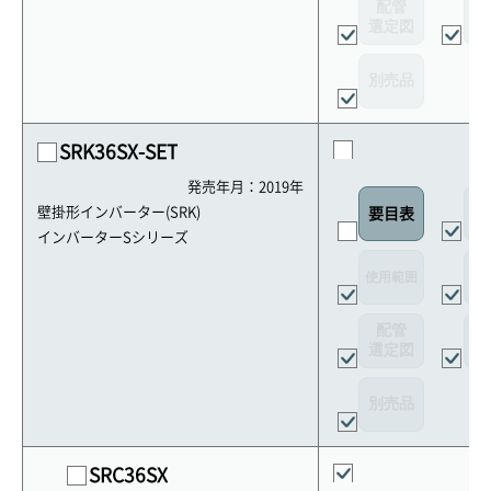
配管
選定図
接
別売品
SRK36SX-SET
発売年月：2019年
外
壁掛形インバーター(SRK)
要目表
インバーターSシリーズ
使用範囲
リ
配管
選定図
接
別売品
SRC36SX