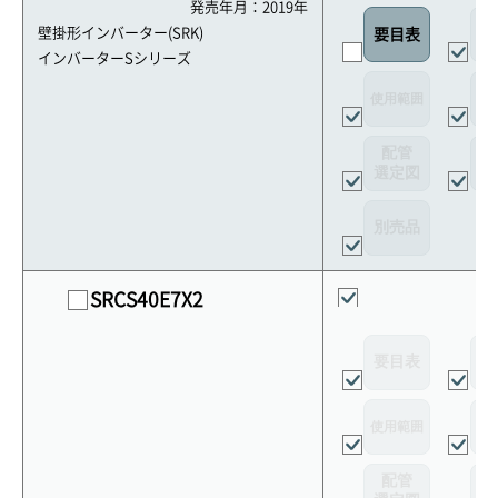
発売年月：2019年
外
壁掛形インバーター(SRK)
要目表
インバーターSシリーズ
使用範囲
リ
配管
選定図
接
別売品
SRCS40E7X2
要目表
外
使用範囲
リ
配管