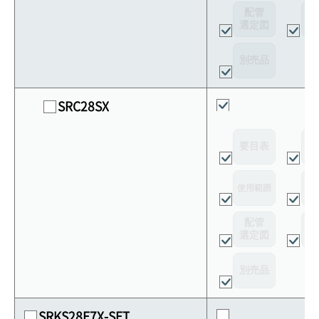
配管
選定図
接
別売品
SRC28SX
要目表
外
使用範囲
リ
配管
選定図
接
別売品
SRKS28E7X-SET