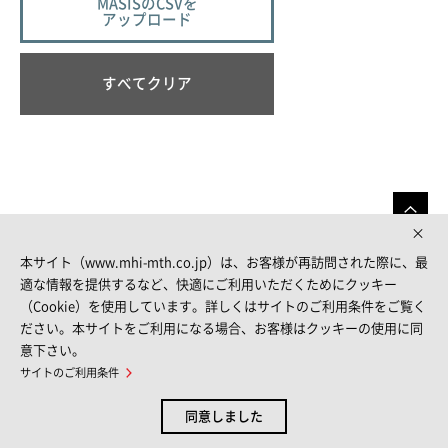
MASISのCSVを
アップロード
すべてクリア
本サイト（www.mhi-mth.co.jp）は、お客様が再訪問された際に、最
適な情報を提供するなど、快適にご利用いただくためにクッキー
（Cookie）を使用しています。詳しくはサイトのご利用条件をご覧く
FOLLOW US
ださい。本サイトをご利用になる場合、お客様はクッキーの使用に同
意下さい。
サイトのご利用条件
サイトマップ
サイトのご利用条件
個人情報保護方針
お問い合わせ
同意しました
© MITSUBISHI HEAVY INDUSTRIES THERMAL SYSTEMS, LTD.