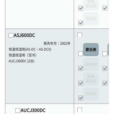
配管
選定図
接
別売品
ASJ600DC
発売年月：2002年
恒温恒湿用(AS-DC・AS-DCV)
要目表
外
恒温恒湿用（空冷）
AUCJ300DC (2台)
使用範囲
リ
配管
選定図
接
別売品
AUCJ300DC