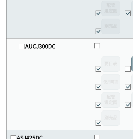
配管
選定図
接
別売品
AUCJ300DC
要目表
室
使用範囲
リ
配管
選定図
接
別売品
ASJ425DC