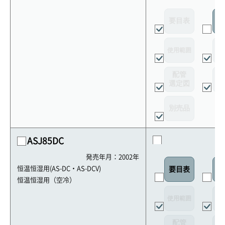
要目表
室
使用範囲
リ
配管
選定図
接
別売品
ASJ85DC
発売年月：2002年
恒温恒湿用(AS-DC・AS-DCV)
要目表
室
恒温恒湿用（空冷）
使用範囲
リ
配管