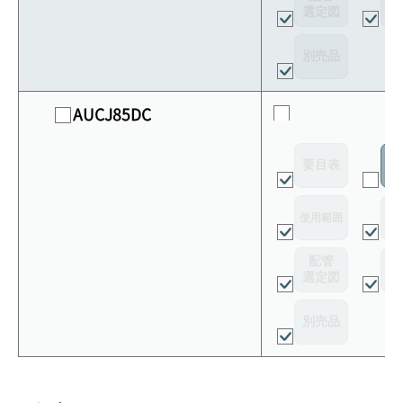
選定図
接
別売品
AUCJ85DC
要目表
室
使用範囲
リ
配管
選定図
接
別売品