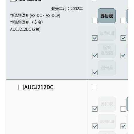
発売年月：2002年
恒温恒湿用(AS-DC・AS-DCV)
要目表
外
恒温恒湿用（空冷）
AUCJ212DC (2台)
使用範囲
リ
配管
選定図
接
別売品
AUCJ212DC
要目表
室
使用範囲
リ