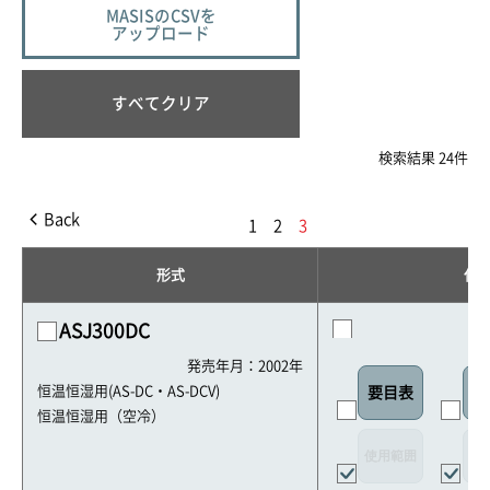
MASISのCSVを
アップロード
すべてクリア
検索結果 24件
Back
1
2
3
形式
仕
ASJ300DC
発売年月：2002年
恒温恒湿用(AS-DC・AS-DCV)
要目表
外
恒温恒湿用（空冷）
使用範囲
リ