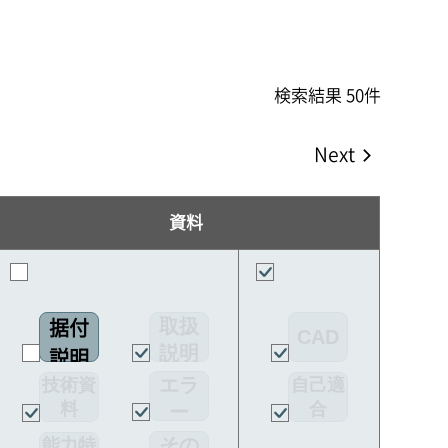
検索結果 50件
Next
資料
取扱
据付
CAD
説明
説明
書
エラ
技術資
自己適
書
料
合
ー
宣言書
コー
その
能力特