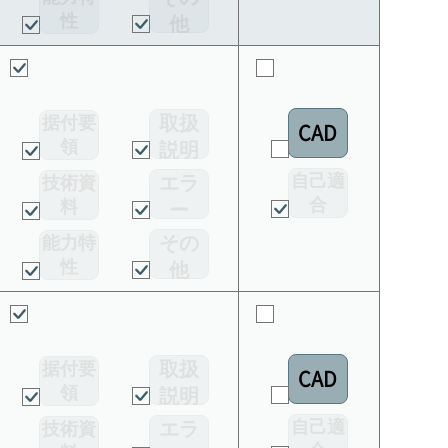
ド
性
他
取扱
据付要
CAD
領
説明
書
自己適
エラ
技術資
合
料
ー
宣言書
コー
その
能力特
ド
性
他
取扱
据付要
CAD
領
説明
書
自己適
エラ
技術資