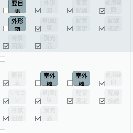
外形
電気
使用範
要目
囲
図
配線
表
図
配管
配線
耐(重)
外形
塩
選定
接続
図
害仕様
図
図
冷媒
別売
回路
品
図
要目
使用範
室外
室外
囲
表
機
機
配管
配線
リモコ
耐(重)
配線
ン
塩
選定
接続
図
害仕様
図
図
冷媒
別売
回路
品
図