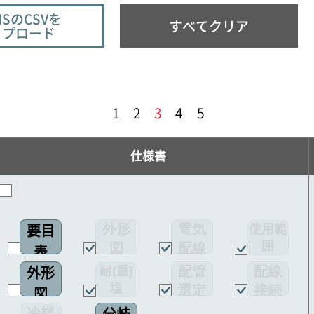
ISのCSVを
すべてクリア
ップロード
1
2
3
4
5
仕様書
外形
電気
使用範
要目
囲
図
配線
表
図
配管
配線
耐(重)
外形
塩
選定
接続
図
害仕様
図
図
冷媒