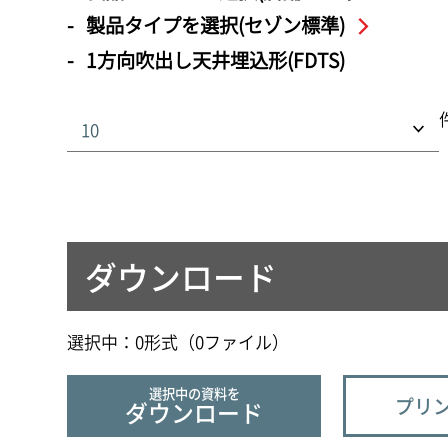
製品タイプを選択(セゾン標準)
1方向吹出し天井埋込形(FDTS)
ダウンロード
選択中：
0
形式（
0
ファイル
）
選択中の資料を
プリン
ダウンロード