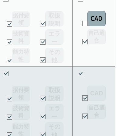
取扱
据付要
CAD
領
説明
書
自己適
エラ
技術資
合
料
ー
宣言書
コー
その
能力特
ド
性
他
取扱
据付要
CAD
領
説明
書
自己適
エラ
技術資
合
料
ー
宣言書
コー
その
能力特
ド
性
他