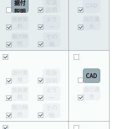
取扱
据付
CAD
説明
説明
書
エラ
技術資
自己適
書
料
合
ー
宣言書
コー
その
能力特
ド
性
他
取扱
据付要
CAD
領
説明
書
自己適
エラ
技術資
合
料
ー
宣言書
コー
その
能力特
ド
性
他