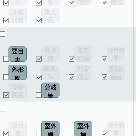
ン
塩
選定
接続
図
害仕様
図
図
冷媒
別売
回路
品
図
外形
電気
使用範
要目
囲
図
配線
表
図
配管
配線
耐(重)
外形
塩
選定
接続
図
害仕様
図
図
冷媒
分岐
回路
管
図
外形
図
要目
使用範
室外
室外
囲
表
機
機