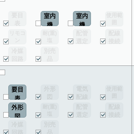
要目
使用範
室内
室内
囲
表
機
機
配管
配線
リモコ
耐(重)
配線
ン
塩
選定
接続
図
害仕様
図
図
冷媒
別売
回路
品
図
外形
電気
使用範
要目
囲
図
配線
表
図
配管
配線
耐(重)
外形
塩
選定
接続
図
害仕様
図
図
冷媒
別売
回路
品