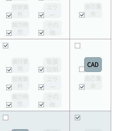
書
自己適
エラ
技術資
合
料
ー
宣言書
コー
その
能力特
ド
性
他
取扱
据付要
CAD
領
説明
書
自己適
エラ
技術資
合
料
ー
宣言書
コー
その
能力特
ド
性
他