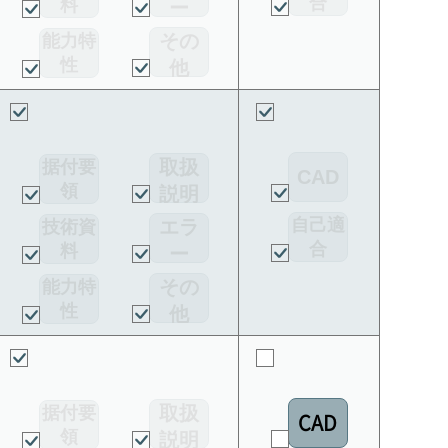
合
料
ー
宣言書
コー
その
能力特
ド
性
他
取扱
据付要
CAD
領
説明
書
自己適
エラ
技術資
合
料
ー
宣言書
コー
その
能力特
ド
性
他
取扱
据付要
CAD
領
説明