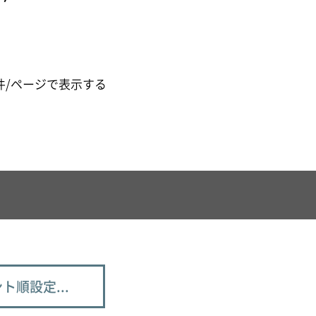
件/ページで表示する
ト順設定...