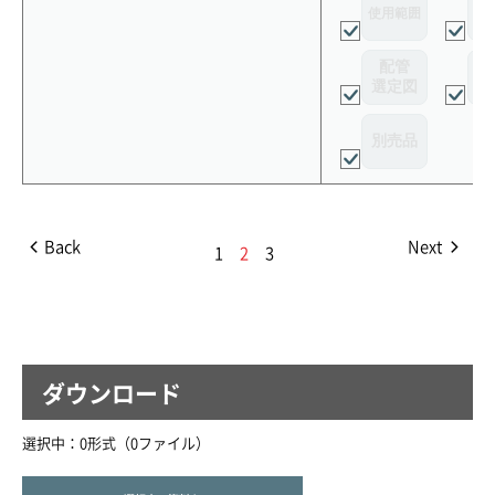
使用範囲
リ
配管
選定図
接
別売品
Back
Next
1
2
3
ダウンロード
選択中：
0
形式（
0
ファイル
）