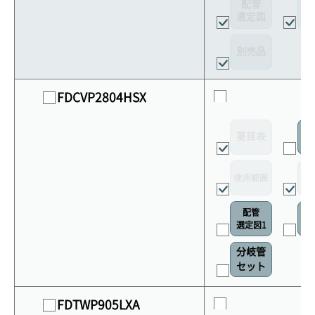
配管
選定図
接
別売品
FDCVP2804HSX
要目表
室
使用範囲
リ
配管
選定図1
接
分岐管
セット
FDTWP905LXA