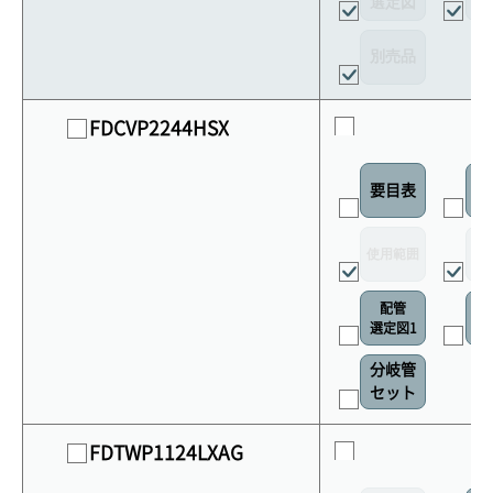
選定図
接
別売品
FDCVP2244HSX
要目表
室
使用範囲
リ
配管
選定図1
接
分岐管
セット
FDTWP1124LXAG