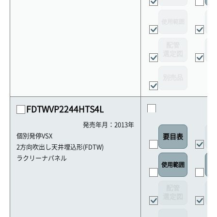
使用範囲
リ
配管
選定図
接
別売品
FDTWVP2244HTS4L
発売年月：2013年
外
個別発停VSX
要目表
2方向吹出し天井埋込形(FDTW)
ラクリーナパネル
使用範囲
リ
配管
選定図
接