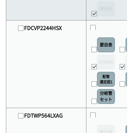
別売品
FDCVP2244HSX
要目表
室
使用範囲
リ
配管
選定図1
接
分岐管
セット
FDTWP564LXAG
要目表
室