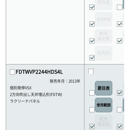
要目表
室
使用範囲
リ
配管
選定図
接
別売品
FDTWVP2244HDS4L
発売年月：2013年
外
個別発停VSX
要目表
2方向吹出し天井埋込形(FDTW)
ラクリーナパネル
使用範囲
リ
配管
選定図
接