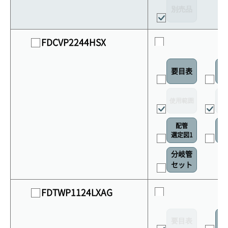
別売品
FDCVP2244HSX
要目表
室
使用範囲
リ
配管
選定図1
接
分岐管
セット
FDTWP1124LXAG
要目表
室