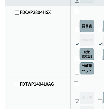
FDCVP2804HSX
要目表
室
使用範囲
リ
配管
選定図1
接
分岐管
セット
FDTWP1404LXAG
要目表
室