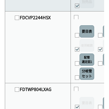
別売品
FDCVP2244HSX
要目表
室
使用範囲
リ
配管
選定図1
接
分岐管
セット
FDTWP804LXAG
要目表
室