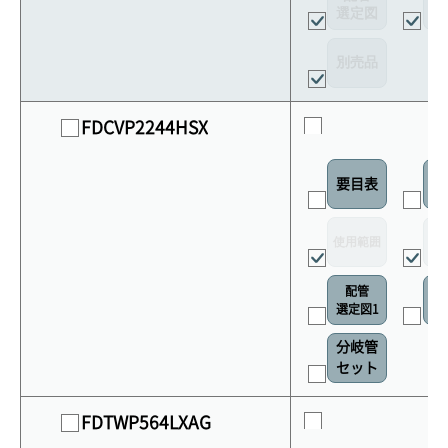
選定図
接
別売品
FDCVP2244HSX
要目表
室
使用範囲
リ
配管
選定図1
接
分岐管
セット
FDTWP564LXAG