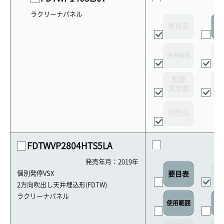
ラクリーナパネル
要目表
室
使用範囲
リ
配管
選定図
接
別売品
FDTWVP2804HTS5LA
発売年月：2019年
外
個別発停VSX
要目表
2方向吹出し天井埋込形(FDTW)
ラクリーナパネル
使用範囲
リ