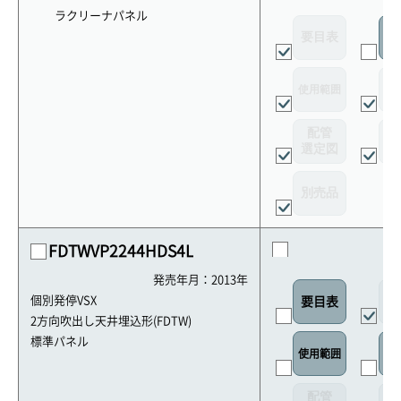
ラクリーナパネル
要目表
室
使用範囲
リ
配管
選定図
接
別売品
FDTWVP2244HDS4L
発売年月：2013年
外
個別発停VSX
要目表
2方向吹出し天井埋込形(FDTW)
標準パネル
使用範囲
リ
配管