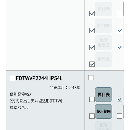
要目表
室
使用範囲
リ
配管
選定図
接
別売品
FDTWVP2244HPS4L
発売年月：2013年
外
個別発停VSX
要目表
2方向吹出し天井埋込形(FDTW)
標準パネル
使用範囲
リ
配管