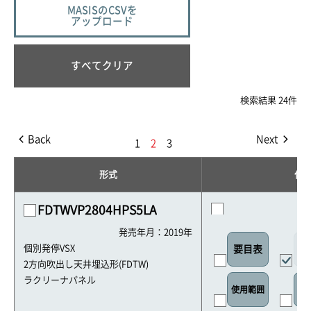
MASISのCSVを
アップロード
すべてクリア
検索結果 24件
Back
Next
1
2
3
形式
仕
FDTWVP2804HPS5LA
発売年月：2019年
外
個別発停VSX
要目表
2方向吹出し天井埋込形(FDTW)
ラクリーナパネル
使用範囲
リ