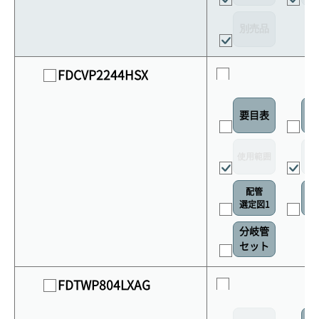
別売品
FDCVP2244HSX
要目表
室
使用範囲
リ
配管
選定図1
接
分岐管
セット
FDTWP804LXAG