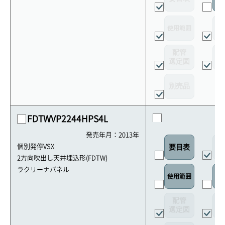
使用範囲
リ
配管
選定図
接
別売品
FDTWVP2244HPS4L
発売年月：2013年
外
個別発停VSX
要目表
2方向吹出し天井埋込形(FDTW)
ラクリーナパネル
使用範囲
リ
配管
選定図
接