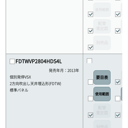
使用範囲
リ
配管
選定図
接
別売品
FDTWVP2804HDS4L
発売年月：2013年
外
個別発停VSX
要目表
2方向吹出し天井埋込形(FDTW)
標準パネル
使用範囲
リ
配管
選定図
接
別売品