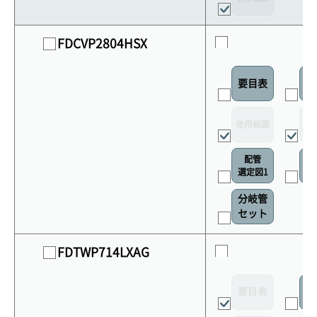
FDCVP2804HSX
要目表
室
使用範囲
リ
配管
選定図1
接
分岐管
セット
FDTWP714LXAG
要目表
室