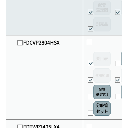
配管
選定図
接
別売品
FDCVP2804HSX
要目表
室
使用範囲
リ
配管
選定図1
接
分岐管
セット
FDTWP1405LXA