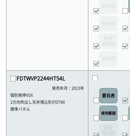
要目表
室
使用範囲
リ
配管
選定図
接
別売品
FDTWVP2244HTS4L
発売年月：2013年
外
個別発停VSX
要目表
2方向吹出し天井埋込形(FDTW)
標準パネル
使用範囲
リ
配管
選定図
接