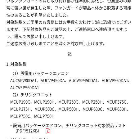
いるファンガードのねじ取り付け部が経年的に劣化し、台風並みの非
常に強い風が発生した際、ファンガードが製品本体から脱落する可能
性のあることが判明いたしました。
対象製品をご愛用のお客様にはお手数をお掛けし誠に恐縮ではござい
ますが、下記対象製品をご確認の上、ご連絡窓口へ連絡頂きますよ
う、謹んでお願い申し上げます。
ご迷惑お掛け致しますことを深くお詫び申し上げます。
記
対象製品
（1）
設備用パッケージエアコン
AUCVP280DA1、AUCVP450DA、AUCVSP450DA1、AUCVP560DA1、
AUCVSP560DA1
（2）
チリングユニット
MCUP190C、MCUP190H、MCUP250C、MCUP250H、MCUP375C、
MCUP375H、MCUP500C、MCUP500H、MCUP630C、MCUP630H、
MCUP750C、MCUP750H
設備用パッケージエアコン、チリングユニット対象製品リスト
（PDF/512KB）