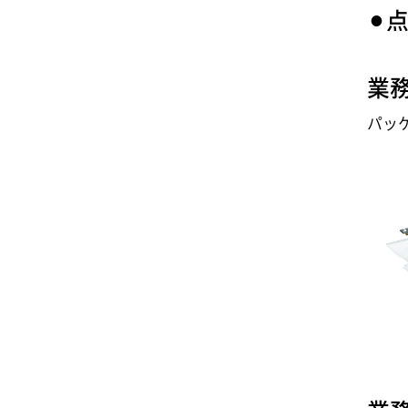
⚫︎
業
パッ