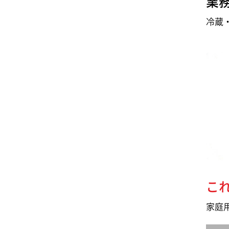
業
冷蔵
こ
家庭