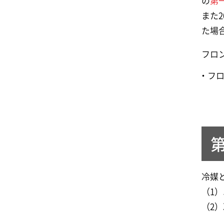
の
第
また
た場
フロ
フ
冷媒
（1
（2