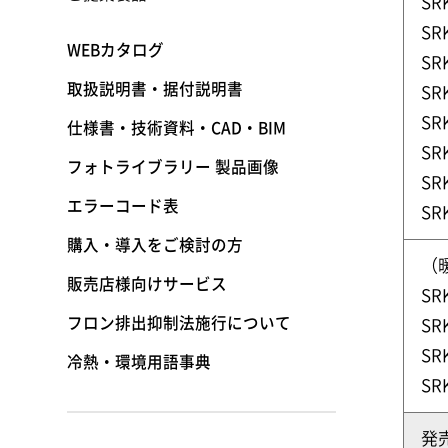
SR
SR
WEBカタログ
SR
取扱説明書・据付説明書
SR
SR
仕様書・技術資料・CAD・BIM
SR
フォトライブラリー 製品画像
SR
エラーコード表
SR
購入・導入をご検討の方
（
販売店様向けサービス
SR
フロン排出抑制法施行について
SR
SR
冷熱・環境用語事典
SR
発売