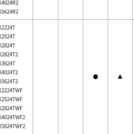
K4024R2
K5624R2
K2224T
K2524T
K2824T
K2824T2
K3624T
K4024T2
●
▲
K5624T2
K2224TWF
K2524TWF
K2824TWF
K4024TWF2
K5624TWF2