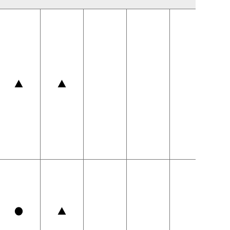
▲
▲
●
▲