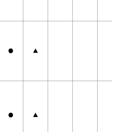
●
▲
●
▲