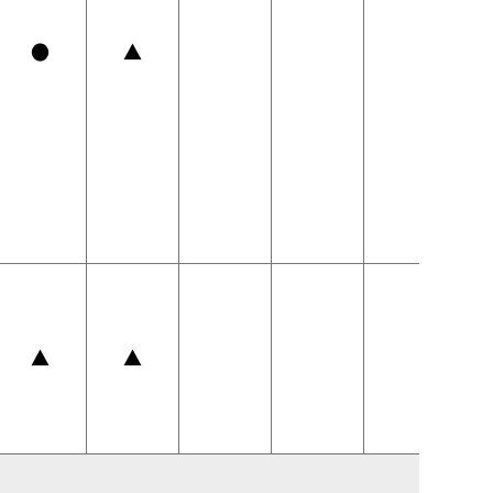
●
▲
▲
▲