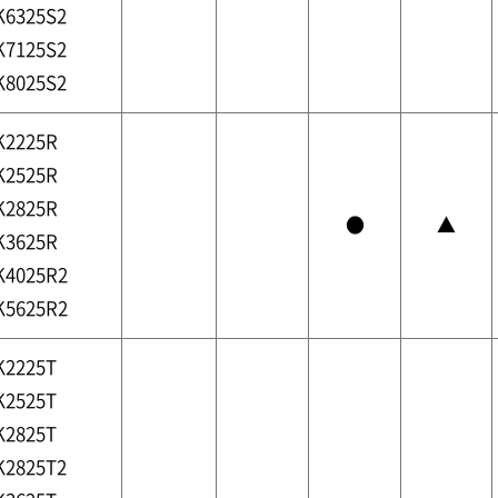
K6325S2
K7125S2
K8025S2
K2225R
K2525R
K2825R
●
▲
K3625R
K4025R2
K5625R2
K2225T
K2525T
K2825T
K2825T2