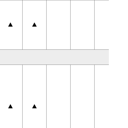
▲
▲
▲
▲