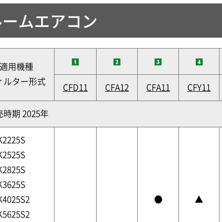
ルームエアコン
適用機種
ィルター形式
CFD11
CFA12
CFA11
CFY11
時期 2025年
K2225S
K2525S
K2825S
K3625S
K4025S2
●
▲
K5625S2