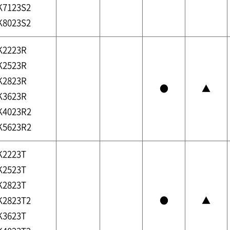
K7123S2
K8023S2
K2223R
K2523R
K2823R
●
▲
K3623R
K4023R2
K5623R2
K2223T
K2523T
K2823T
K2823T2
●
▲
K3623T