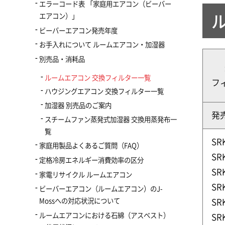
エラーコード表 「家庭用エアコン（ビーバー
エアコン）」
ビーバーエアコン発売年度
お手入れについて ルームエアコン・加湿器
別売品・消耗品
ルームエアコン 交換フィルター一覧
フ
ハウジングエアコン 交換フィルター一覧
加湿器 別売品のご案内
発売
スチームファン蒸発式加湿器 交換用蒸発布一
覧
SR
家庭用製品よくあるご質問（FAQ）
SR
定格冷房エネルギー消費効率の区分
SR
家電リサイクル ルームエアコン
SR
ビーバーエアコン（ルームエアコン）のJ-
Mossへの対応状況について
SR
ルームエアコンにおける石綿（アスベスト）
SR