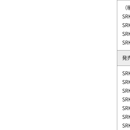
（
SR
SR
SR
SR
発売
SR
SR
SR
SR
SR
SR
SR