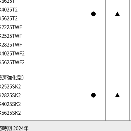
K3625T
K4025T2
●
▲
K5625T2
K2225TWF
K2525TWF
K2825TWF
K4025TWF2
K5625TWF2
暖房強化型）
K2525SK2
K2825SK2
●
▲
K4025SK2
K5625SK2
時期 2024年