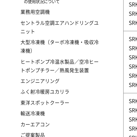
の使用状況について
SR
業務用空調機
SR
SR
セントラル空調エアハンドリングユ
ニット
SR
大型冷凍機（ターボ冷凍機・吸収冷
SR
凍機）
SR
ヒートポンプ冷温水製品／空冷ヒー
SR
トポンプチラー／熱風発生装置
SR
エンジニアリング
SR
ふく射冷暖房ユカリラ
SR
東洋スポットクーラー
SR
輸送冷凍機
SR
カーエアコン
SR
ご提案製品