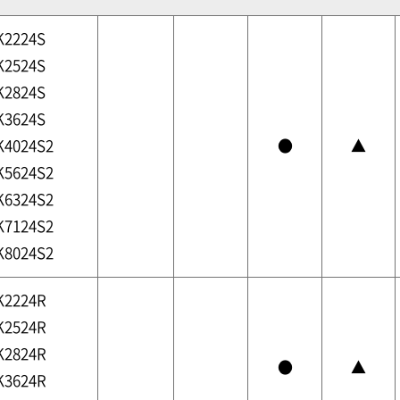
K2224S
K2524S
K2824S
K3624S
K4024S2
●
▲
K5624S2
K6324S2
K7124S2
K8024S2
K2224R
K2524R
K2824R
●
▲
K3624R