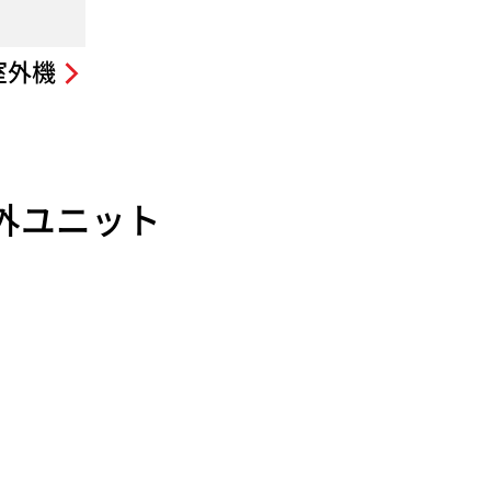
室外機
外ユニット