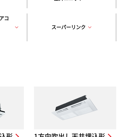
アコ
スーパーリンク
込形
1方向吹出し天井埋込形