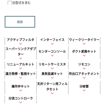
旧型式を含む
アクティブフィルタ
インターフェイス
ウィークリータイマー
スーパーリンクアダプ
センターコンソール
ダクト変換キット
ター
リニューアルキット
リモートサーミスタ
リモコン
遠方発停・監視キット
臭気低減キット
吹出口アタッチメント
天井リターン用フィル
操作弁キット
分岐管
タセット
分流コントローラ