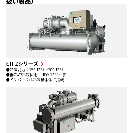
扱い製品）
ETI-Zシリーズ
●冷凍能力：150USRt〜700USRt
●低GWP冷媒採用 HFO-1233zd(E)
●インバータは冷凍機本体に搭載