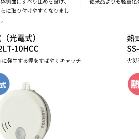
本体側面にすべり止めを設け、
従来品よりも軽量化
さらに取り付けやすくなりまし
た。
式（光電式）
熱
2LT-10HCC
SS
時に発生する煙をすばやくキャッチ
火災