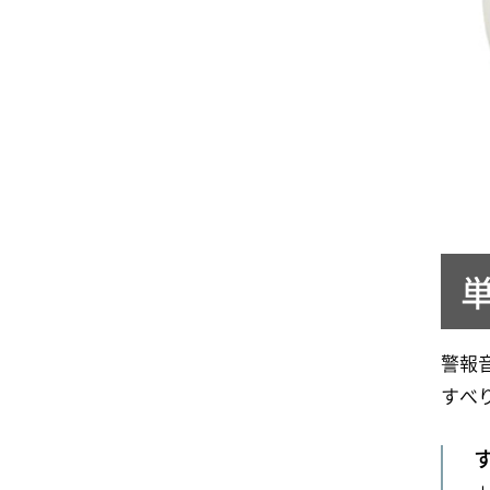
警報
すべ