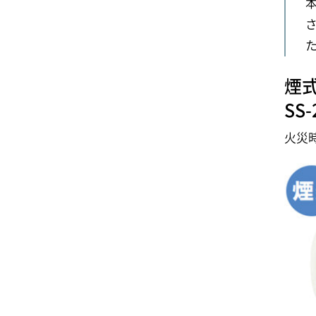
煙
SS-
火災