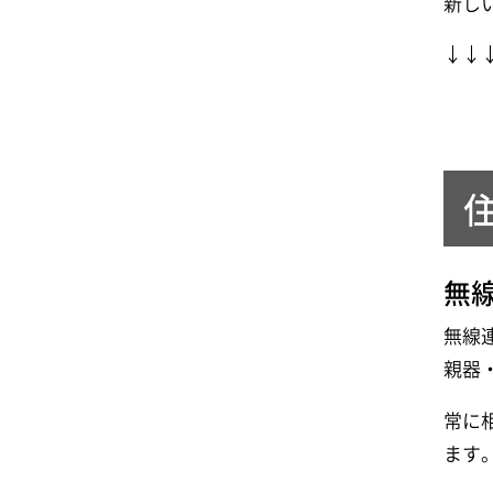
新し
↓↓
無
無線
親器
常に
ます