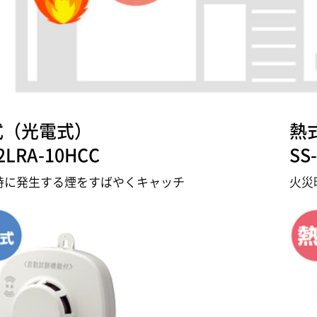
式（光電式）
熱
2LRA-10HCC
SS
時に発生する煙をすばやくキャッチ
火災