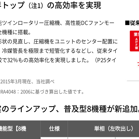
界トップ
の高効率を実現
（注1）
能ツインロータリー圧縮機、高性能DCファンモー
■従
全機種に搭載。
形状の見直し、圧縮機をユニットのセンター配置に
、冷媒管長を極限まで短管化するなどし、従来タイ
較で32％もの高効率化を実現しました。（P25タイ
2015年3月現在、当社調べ
RA4048：2006に基づき算出した値です。
実のラインアップ、普及型8機種が新追加
機能型【8機
仕様
単相（左吹出し）
】