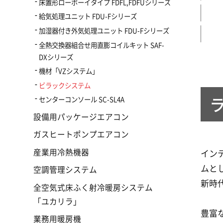
床置形ローボーイタイプ FDFL,FDFUシリーズ
給気処理ユニット FDU-Fシリーズ
加湿器付き外気処理ユニット FDU-Fシリーズ
全熱交換器組合せ用直膨コイルキット SAF-
DXシリーズ
機材「VZシステム」
ビラックシステム
センターコンソール SC-SL4A
設備用パッケージエアコン
ガスヒートポンプエアコン
産業用冷熱機器
イン
ムと
空調管理システム
新時
全空気式床ふく射冷暖房システム
「ユカリラ」
豊富
業務用暖房機