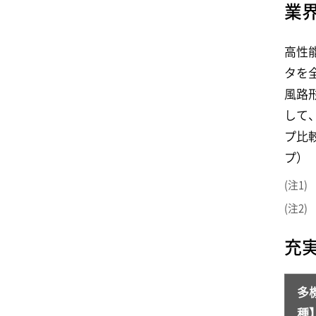
業
高性
タを
風路
して
プ比
プ）
1
2
充
多
種