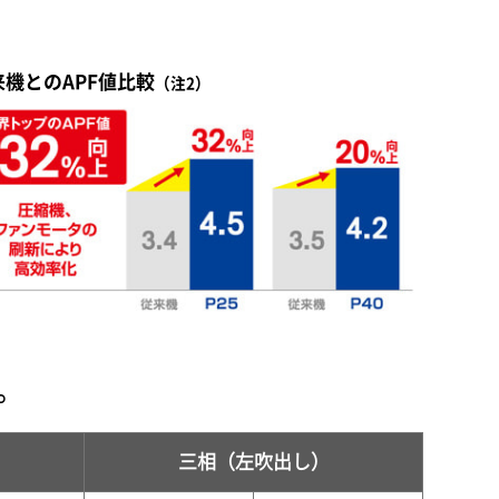
来機とのAPF値比較
（注2）
。
三相（左吹出し）