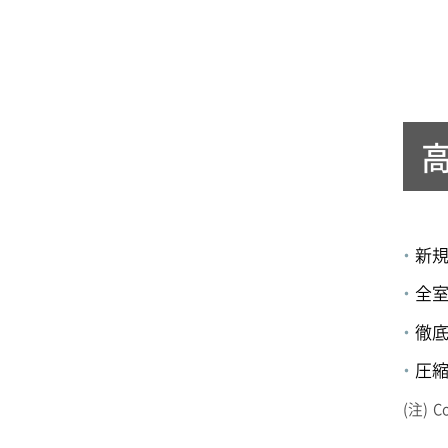
新
全
徹底
圧
C