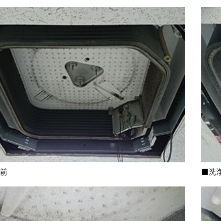
浄前
■洗