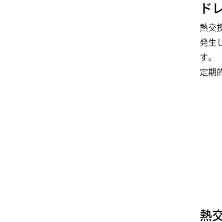
ド
熱交
発生
す。
定期
熱