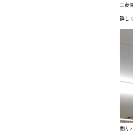
三菱
詳し
室内