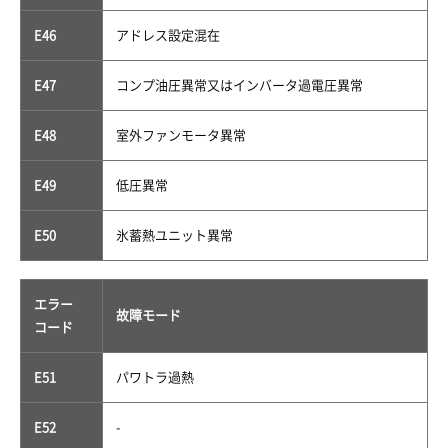
E46
アドレス設定混在
E47
コンプ油圧異常又はインバータ過電圧異常
E48
室外ファンモータ異常
E49
低圧異常
E50
氷蓄熱ユニット異常
エラー
故障モード
コード
E51
パワトラ過熱
E52
-