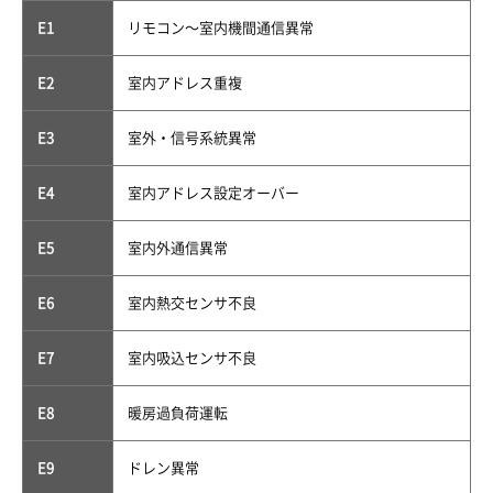
E1
リモコン〜室内機間通信異常
E2
室内アドレス重複
E3
室外・信号系統異常
E4
室内アドレス設定オーバー
E5
室内外通信異常
E6
室内熱交センサ不良
E7
室内吸込センサ不良
E8
暖房過負荷運転
E9
ドレン異常