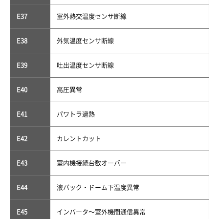
E37
室外熱交温度センサ断線
E38
外気温度センサ断線
E39
吐出温度センサ断線
E40
高圧異常
E41
パワトラ過熱
E42
カレントカット
E43
室内機接続台数オーバー
E44
液バック・ドーム下温度異常
E45
インバータ〜室外機間通信異常