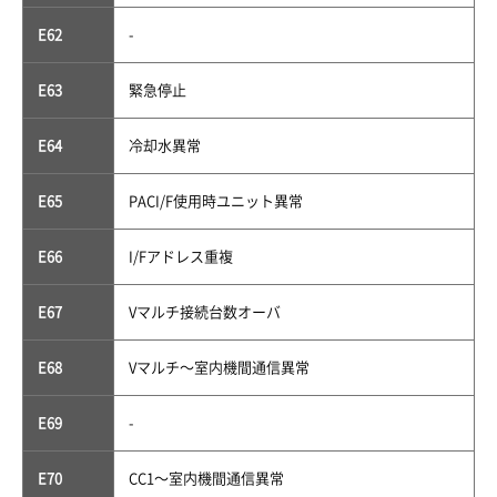
E62
-
E63
緊急停止
E64
冷却水異常
E65
PACI/F使用時ユニット異常
E66
I/Fアドレス重複
E67
Vマルチ接続台数オーバ
E68
Vマルチ〜室内機間通信異常
E69
-
E70
CC1〜室内機間通信異常