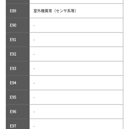
E89
室外機異常（センサ系等）
E90
-
E91
-
E92
-
E93
-
E94
-
E95
-
E96
-
E97
-