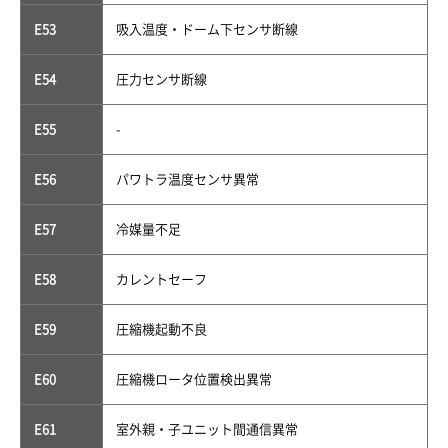
E53
吸入温度・ドーム下センサ断線
E54
圧力センサ断線
E55
-
E56
パワトラ温度センサ異常
E57
冷媒量不足
E58
カレントセーフ
E59
圧縮機起動不良
E60
圧縮機ロータ位置検出異常
E61
室外親・子ユニット間通信異常