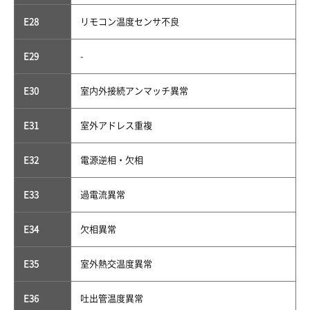
E28
リモコン温度センサ不良
E29
-
E30
室内外接続アンマッチ異常
E31
室外アドレス重複
E32
電源逆相・欠相
E33
過電流異常
E34
欠相異常
E35
室外熱交温度異常
E36
吐出管温度異常