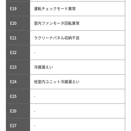
E19
運転チェックモード異常
E20
室内ファンモータ回転異常
E21
ラクリーナパネル収納不良
E22
-
E23
冷媒漏えい
E24
他室内ユニット冷媒漏えい
E25
-
E26
-
E27
-