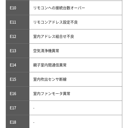
E10
リモコンへの接続台数オーバー
E11
リモコンアドレス設定不良
E12
室内アドレス組合せ不良
E13
空気清浄機異常
E14
親子室内間通信異常
E15
室内吹出センサ断線
E16
室内ファンモータ異常
E17
-
E18
-