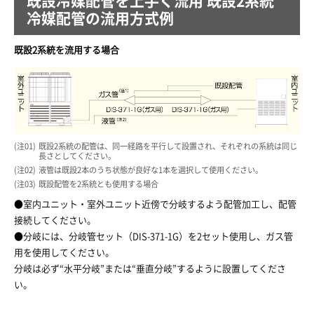
既設冷媒配管を上手く流用 既設2系統
冷媒配管の流用方式例
既設2系統を流用する場合
01
既設2系統の配管は、同一経路を平行して設置され、それぞれの系統は同じ
長さとしてください。
02
液管は既設2本のうち状態が良好な1本を選択して使用ください。
03
既設配管を2系統とも使用する場合
●室内ユニット・室外ユニット近傍で分岐するよう配管加工し、配管
接続してください。
●分岐には、分岐管セット（DIS-371-1G）を2セット使用し、ガス管
用を使用してください。
分岐は必ず“水平分岐”または“垂直分岐”するように設置してくださ
い。