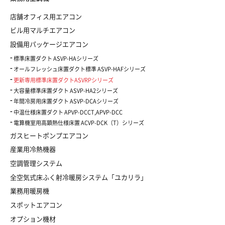
店舗オフィス用エアコン
ビル用マルチエアコン
設備用パッケージエアコン
標準床置ダクト ASVP-HAシリーズ
オールフレッシュ床置ダクト標準 ASVP-HAFシリーズ
更新専用標準床置ダクトASVRPシリーズ
大容量標準床置ダクト ASVP-HA2シリーズ
年間冷房用床置ダクト ASVP-DCAシリーズ
中温仕様床置ダクト APVP-DCCT,APVP-DCC
電算機室用高顕熱仕様床置 ACVP-DCK（T）シリーズ
ガスヒートポンプエアコン
産業用冷熱機器
空調管理システム
全空気式床ふく射冷暖房システム「ユカリラ」
業務用暖房機
スポットエアコン
オプション機材