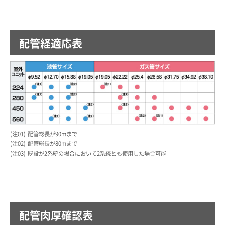
配管経適応表
01
配管総長が90mまで
02
配管総長が80mまで
03
既設が2系統の場合において2系統とも使用した場合可能
配管肉厚確認表