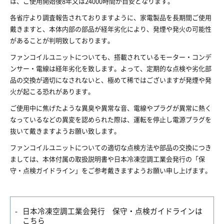
は、ご使用開始後8年又は24000時間が目安となります。
各省庁より調査報告されておりますように、家電製品を長期間ご使用
戴きますと、本体内部の部品が経年劣化により、発煙や発火の可能性
があることが判明致しております。
ファンコイルユニットについても、搭載されているモーター・コンデ
ンサー・電線は経年劣化を致します。よって、定期的な点検や劣化部
品の交換が適切になされないと、極めて稀ではございますが発煙や発
火が起こる恐れがあります。
ご使用中に焦げたような異臭や異常な音、電線やプラグが異常に熱く
なっているなどの異変を認められた際は、運転を停止し電源プラグを
抜いて戴きますようお願い致します。
ファンコイルユニットについての適切な点検方法や部品の交換につき
ましては、本体付属の取扱説明書や日本冷凍空調工業会発行の「保
守・点検ガイドライン」をご参考戴きますようお願い申し上げます。
日本冷凍空調工業会発行 保守・点検ガイドラインは
こちら