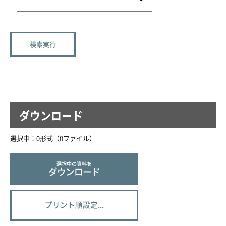
ダウンロード
選択中：
0
形式（
0
ファイル
）
選択中の資料を
ダウンロード
プリント順設定...