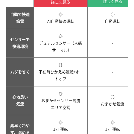
詳しく見る
詳しく見る
自動で快適
◎
○
節電
AI自動快適運転
自動運転
◎
センサーで
デュアルセンサー（人感
-
快適環境
+サーマル）
◎
ムダを省く
不在時ひかえめ運転/オー
-
トオフ
◎
心地良い
○
おまかせセンサー気流
気流
おまかせ気流
エリア空調
◎
◎
素早く冷や
JET運転
JET運転
す、温める