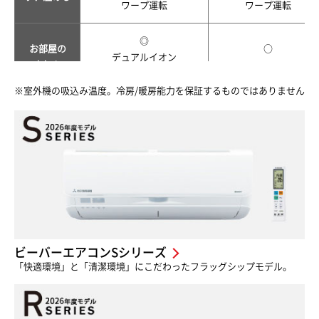
ワープ運転
ワープ運転
◎
お部屋の
○
デュアルイオン
空気を
さわやかイオン+AQオゾ
きれいに
バイオクリア運転
ン
※室外機の吸込み温度。冷房/暖房能力を保証するものではありません
◎
○
エアコンの
AQオゾンクリーン
内部を
AQオゾンクリーン加熱
清潔に
内部クリーン運転
内部クリーン運転
フィルター自動清掃
フィルター自動清掃
○
◎
お好みドライ/愛情ドラ
お好みドライ
ビーバーエアコンSシリーズ
快適な湿度
イ
「快適環境」と「清潔環境」にこだわったフラッグシップモデル。
ランドリードライ
ランドリードライ
加湿器連動運転
加湿器連動運転