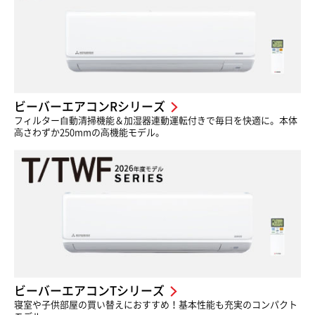
◎
◎
スマホで
無線LANインターフェイ
無線LANインターフェ
遠隔操作
ス内蔵
イス内蔵
ビーバーエアコンRシリーズ
暖房能力
-
-
フィルター⾃動清掃機能＆加湿器連動運転付きで毎⽇を快適に。本体
強化
⾼さわずか250mmの⾼機能モデル。
外気温約50°Cでも冷房運
外気温約45°Cでも冷房
対応温度
転可能※
運転可能※
（室外機）
-
-
ビーバーエアコンTシリーズ
寝室や子供部屋の買い替えにおすすめ！基本性能も充実のコンパクト