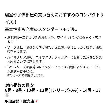
寝室や子供部屋の買い替えにおすすめのコンパクトサ
イズ!!
基本性能も充実のスタンダードモデル。
JET運転ー二間つづきのお部屋や、ワイドリビングにも届く・広が
る！
ワープ運転ー夏はひんやり冷たい涼風感、冬はしっかり暖かい温風
感を届けます。
バイオクリア運転ーバイオクリアフィルターに吸着した汚れを酵素
と尿素の力で抑制します。
TWFシリーズは無線LANインターフェイス内蔵によりスマートフォ
ン連動がお手軽に。
※Tシリーズは別売品が必要です。
対応畳数の目安
6畳・8畳・10畳・12畳(Tシリーズのみ)・14畳・18
畳
取扱店舗・販売店