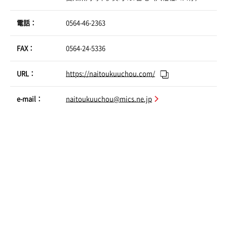
電話：
0564-46-2363
FAX：
0564-24-5336
URL：
https://naitoukuuchou.com/
e-mail：
naitoukuuchou@mics.ne.jp