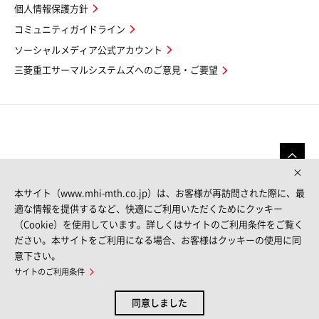
個人情報保護方針
コミュニティガイドライン
ソーシャルメディア公式アカウント
三菱重工サーマルシステムズへのご意見・ご要望
本サイト（www.mhi-mth.co.jp）は、お客様が再訪問された際に、最
適な情報を提供するなど、快適にご利用いただくためにクッキー
（Cookie）を使用しています。詳しくはサイトのご利用条件をご覧く
FOLLOW US
ださい。本サイトをご利用になる場合、お客様はクッキーの使用に同
意下さい。
サイトのご利用条件
サイトマップ
サイトのご利用条件
個人情報保護方針
お問い合わせ
同意しました
© MITSUBISHI HEAVY INDUSTRIES THERMAL SYSTEMS, LTD.