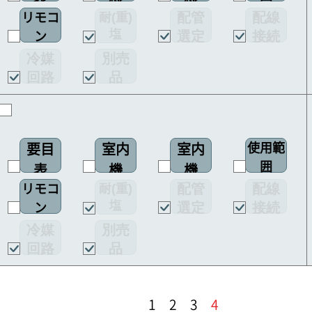
配管
配線
耐(重)
リモコ
配線
塩
選定
接続
ン
図
害仕様
図
図
冷媒
別売
回路
品
図
使用範
要目
室内
室内
囲
表
機
機
配管
配線
耐(重)
リモコ
配線
塩
選定
接続
ン
図
害仕様
図
図
冷媒
別売
回路
品
図
1
2
3
4