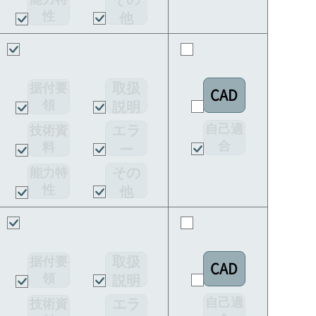
ド
性
他
取扱
据付要
CAD
領
説明
書
自己適
エラ
技術資
合
料
ー
宣言書
コー
その
能力特
ド
性
他
取扱
据付要
CAD
領
説明
書
自己適
エラ
技術資