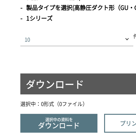
製品タイプを選択(高静圧ダクト形（GU・G
1シリーズ
ダウンロード
選択中：
0
形式（
0
ファイル
）
選択中の資料を
プリン
ダウンロード