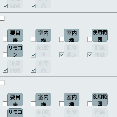
回路
品
図
使用範
要目
室内
室内
囲
表
機
機
配管
配線
耐(重)
リモコ
配線
塩
選定
接続
ン
図
害仕様
図
図
冷媒
別売
回路
品
図
使用範
要目
室内
室内
囲
表
機
機
配管
配線
耐(重)
リモコ
配線