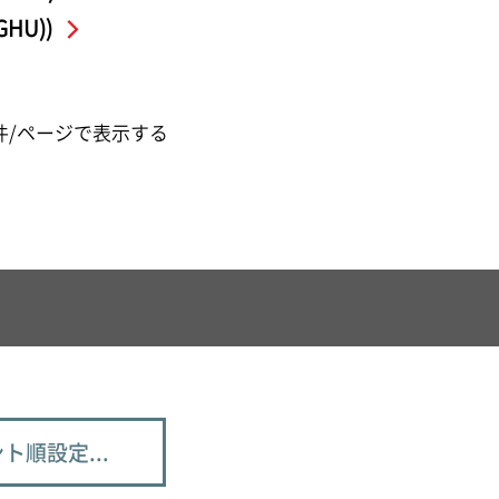
HU))
件/ページで表示する
ト順設定...