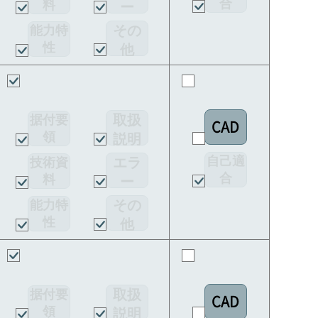
合
料
ー
宣言書
コー
その
能力特
ド
性
他
取扱
据付要
CAD
領
説明
書
自己適
エラ
技術資
合
料
ー
宣言書
コー
その
能力特
ド
性
他
取扱
据付要
CAD
領
説明