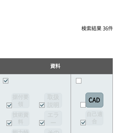
検索結果 36件
資料
取扱
据付要
CAD
領
説明
書
自己適
エラ
技術資
合
料
ー
宣言書
コー
その
能力特