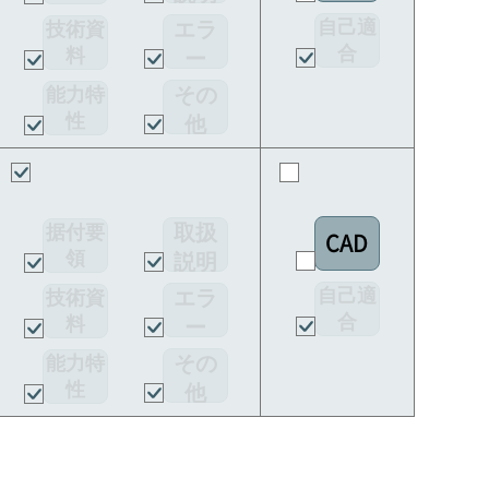
書
自己適
エラ
技術資
合
料
ー
宣言書
コー
その
能力特
ド
性
他
取扱
据付要
CAD
領
説明
書
自己適
エラ
技術資
合
料
ー
宣言書
コー
その
能力特
ド
性
他