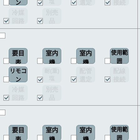
塩
選定
接続
ン
図
害仕様
図
図
冷媒
別売
回路
品
図
使用範
要目
室内
室内
囲
表
機
機
配管
配線
耐(重)
リモコ
配線
塩
選定
接続
ン
図
害仕様
図
図
冷媒
別売
回路
品
図
使用範
要目
室内
室内
囲
表
機
機