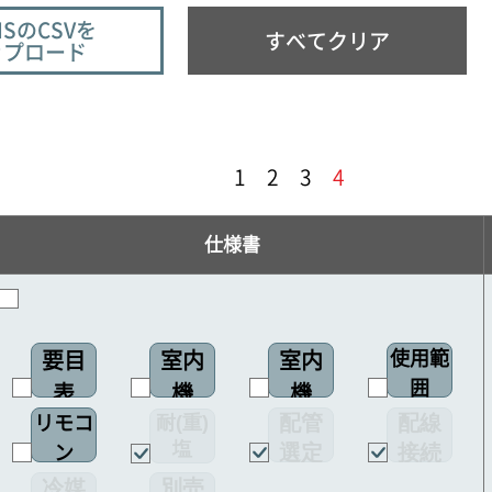
ISのCSVを
すべてクリア
ップロード
1
2
3
4
仕様書
使用範
要目
室内
室内
囲
表
機
機
配管
配線
耐(重)
リモコ
配線
塩
選定
接続
ン
図
害仕様
図
図
冷媒
別売