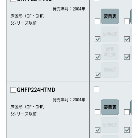
発売年月：2004年
床置形（GF・GHF）
要目表
室
5シリーズ以前
使用範囲
リ
配管
選定図
接
別売品
GHFP224HTMD
発売年月：2004年
床置形（GF・GHF）
要目表
室
5シリーズ以前
使用範囲
リ