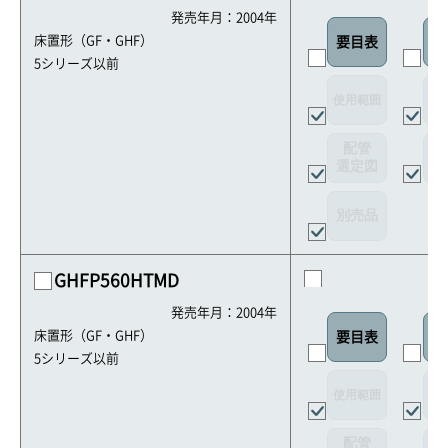
発売年月：2004年
床置形（GF・GHF）
要目表
室
5シリーズ以前
使用範囲
リ
配管
選定図
接
別売品
GHFP560HTMD
発売年月：2004年
床置形（GF・GHF）
要目表
室
5シリーズ以前
使用範囲
リ
配管