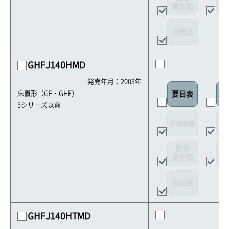
選定図
接
別売品
GHFJ140HMD
発売年月：2003年
床置形（GF・GHF）
要目表
室
5シリーズ以前
使用範囲
リ
配管
選定図
接
別売品
GHFJ140HTMD