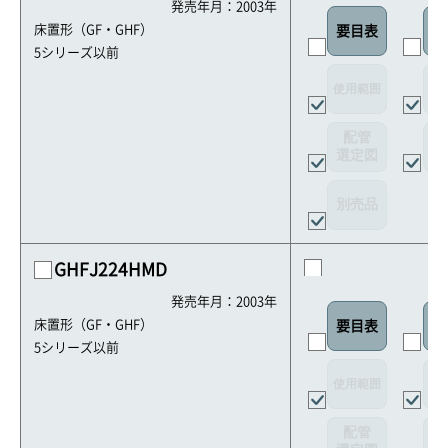
発売年月：2003年
床置形（GF・GHF）
要目表
室
5シリーズ以前
使用範囲
リ
配管
選定図
接
別売品
GHFJ224HMD
発売年月：2003年
床置形（GF・GHF）
要目表
室
5シリーズ以前
使用範囲
リ
配管