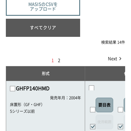
MASISのCSVを
アップロード
すべてクリア
検索結果 14件
Next
1
2
形式
仕
GHFP140HMD
発売年月：2004年
床置形（GF・GHF）
要目表
室
5シリーズ以前
使用範囲
リ