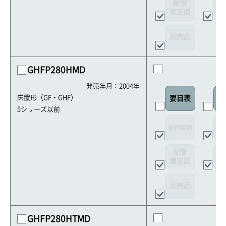
配管
選定図
接
別売品
GHFP280HMD
発売年月：2004年
床置形（GF・GHF）
要目表
室
5シリーズ以前
使用範囲
リ
配管
選定図
接
別売品
GHFP280HTMD