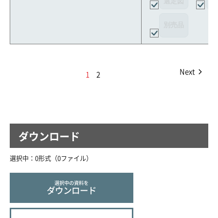
選定図
接
別売品
Next
1
2
ダウンロード
選択中：
0
形式（
0
ファイル
）
選択中の資料を
ダウンロード