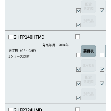
配管
選定図
接
別売品
GHFP140HTMD
発売年月：2004年
床置形（GF・GHF）
要目表
室
5シリーズ以前
使用範囲
リ
配管
選定図
接
別売品
GHFP224HMD