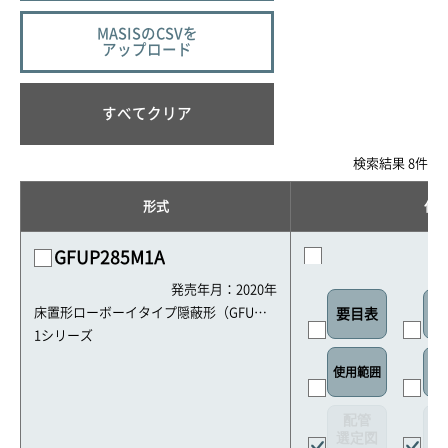
MASISのCSVを
アップロード
すべてクリア
検索結果 8件
形式
仕
GFUP285M1A
発売年月：2020年
床置形ローボーイタイプ隠蔽形（GFU・G
要目表
室
HFU）
1シリーズ
使用範囲
リ
配管
選定図
接