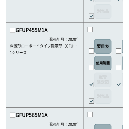
別売品
GFUP455M1A
発売年月：2020年
床置形ローボーイタイプ隠蔽形（GFU・G
要目表
室
HFU）
1シリーズ
使用範囲
リ
配管
選定図
接
別売品
GFUP565M1A
発売年月：2020年