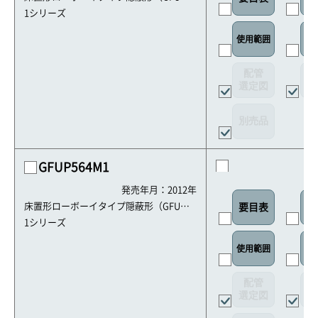
HFU）
1シリーズ
使用範囲
リ
配管
選定図
接
別売品
GFUP564M1
発売年月：2012年
床置形ローボーイタイプ隠蔽形（GFU・G
要目表
室
HFU）
1シリーズ
使用範囲
リ
配管
選定図
接