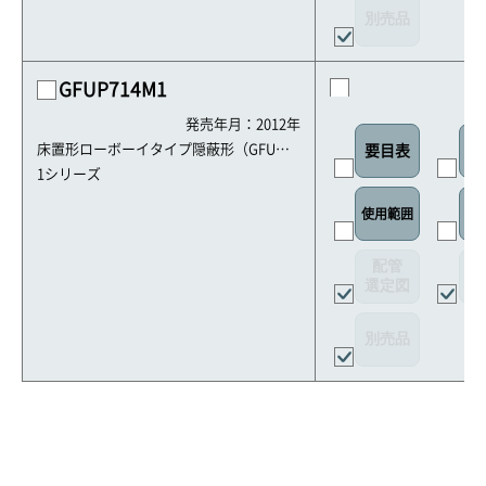
別売品
GFUP714M1
発売年月：2012年
床置形ローボーイタイプ隠蔽形（GFU・G
要目表
室
HFU）
1シリーズ
使用範囲
リ
配管
選定図
接
別売品