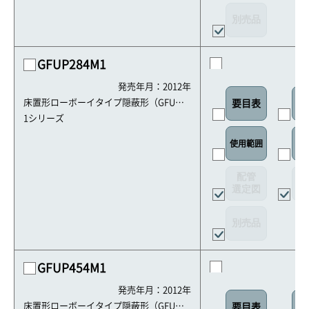
別売品
GFUP284M1
発売年月：2012年
床置形ローボーイタイプ隠蔽形（GFU・G
要目表
室
HFU）
1シリーズ
使用範囲
リ
配管
選定図
接
別売品
GFUP454M1
発売年月：2012年
床置形ローボーイタイプ隠蔽形（GFU・G
要目表
室