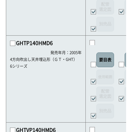
配管
選定図
接
別売品
GHTP140HMD6
発売年月：2005年
4方向吹出し天井埋込形（ＧＴ・GHT）
要目表
室
6シリーズ
使用範囲
リ
配管
選定図
接
別売品
GHTVP140HMD6