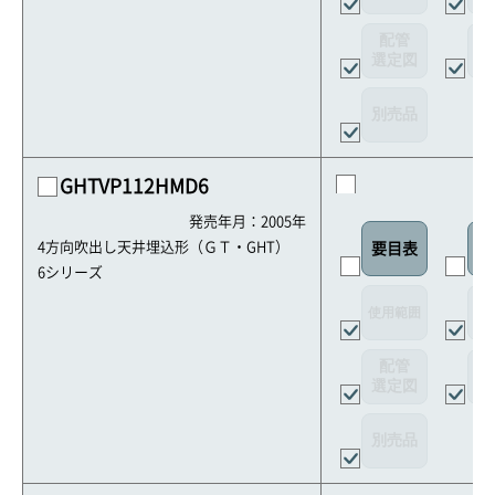
配管
選定図
接
別売品
GHTVP112HMD6
発売年月：2005年
4方向吹出し天井埋込形（ＧＴ・GHT）
要目表
室
6シリーズ
使用範囲
リ
配管
選定図
接
別売品