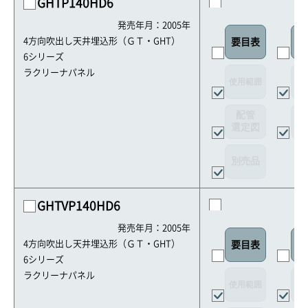
GHTP140HD6
発売年月：2005年
4方向吹出し天井埋込形（ＧＴ・GHT）
要目表
室
6シリーズ
ラクリーナパネル
使用範囲
リ
配管
選定図
接
別売品
GHTVP140HD6
発売年月：2005年
4方向吹出し天井埋込形（ＧＴ・GHT）
要目表
室
6シリーズ
ラクリーナパネル
使用範囲
リ