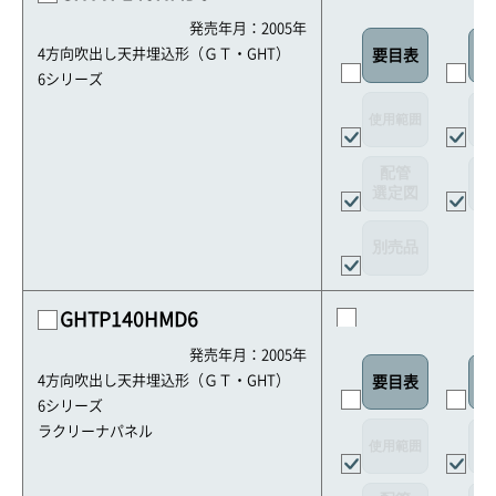
発売年月：2005年
4方向吹出し天井埋込形（ＧＴ・GHT）
要目表
室
6シリーズ
使用範囲
リ
配管
選定図
接
別売品
GHTP140HMD6
発売年月：2005年
4方向吹出し天井埋込形（ＧＴ・GHT）
要目表
室
6シリーズ
ラクリーナパネル
使用範囲
リ