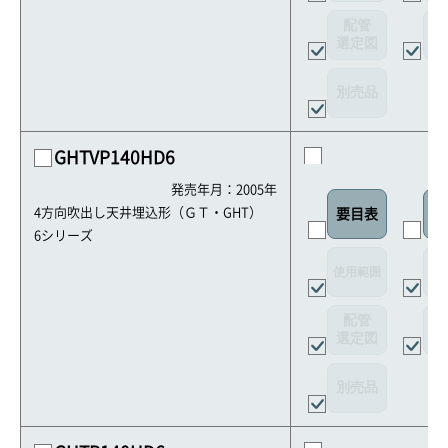
配管
選定図
接
別売品
GHTVP140HD6
発売年月：2005年
4方向吹出し天井埋込形（ＧＴ・GHT）
要目表
室
6シリーズ
使用範囲
リ
配管
選定図
接
別売品