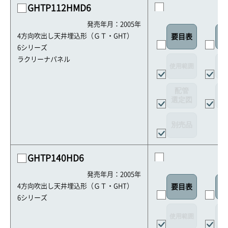
GHTP112HMD6
発売年月：2005年
4方向吹出し天井埋込形（ＧＴ・GHT）
要目表
室
6シリーズ
ラクリーナパネル
使用範囲
リ
配管
選定図
接
別売品
GHTP140HD6
発売年月：2005年
4方向吹出し天井埋込形（ＧＴ・GHT）
要目表
室
6シリーズ
使用範囲
リ