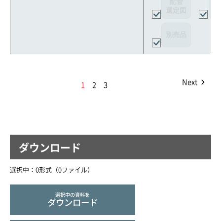
配管
選定図
接
別売品
Next
1
2
3
ダウンロード
選択中：
0
形式（
0
ファイル
）
選択中の資料を
ダウンロード