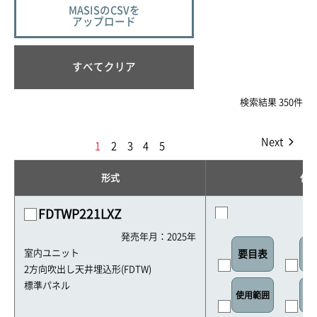
MASISのCSVを
アップロード
すべてクリア
検索結果 350件
Next
1
2
3
4
5
形式
仕
FDTWP221LXZ
発売年月：2025年
室内ユニット
要目表
室
2方向吹出し天井埋込形(FDTW)
標準パネル
使用範囲
リ