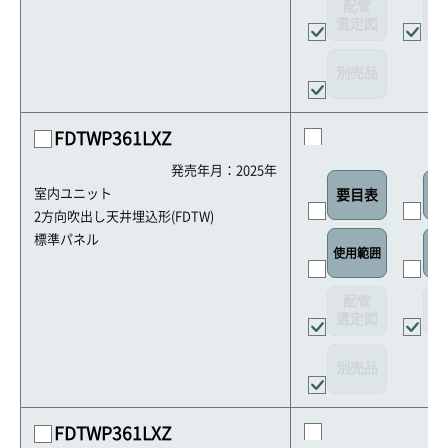
配管
選定図
接
別売品
FDTWP361LXZ
発売年月：2025年
室内ユニット
要目表
室
2方向吹出し天井埋込形(FDTW)
標準パネル
使用範囲
リ
配管
選定図
接
別売品
FDTWP361LXZ