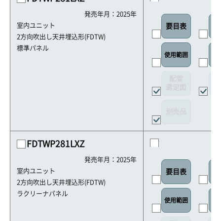
発売年月：2025年
室内ユニット
要目表
室
2方向吹出し天井埋込形(FDTW)
標準パネル
使用範囲
リ
配管
選定図
接
別売品
FDTWP281LXZ
発売年月：2025年
室内ユニット
要目表
室
2方向吹出し天井埋込形(FDTW)
ラクリーナパネル
使用範囲
リ