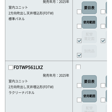
発売年月：2025年
室内ユニット
要目表
室
2方向吹出し天井埋込形(FDTW)
標準パネル
使用範囲
リ
配管
選定図
接
別売品
FDTWP561LXZ
発売年月：2025年
室内ユニット
要目表
室
2方向吹出し天井埋込形(FDTW)
ラクリーナパネル
使用範囲
リ
配管