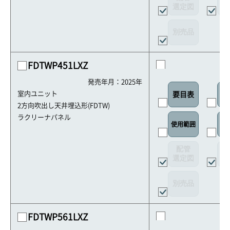
選定図
接
別売品
FDTWP451LXZ
発売年月：2025年
室内ユニット
要目表
室
2方向吹出し天井埋込形(FDTW)
ラクリーナパネル
使用範囲
リ
配管
選定図
接
別売品
FDTWP561LXZ