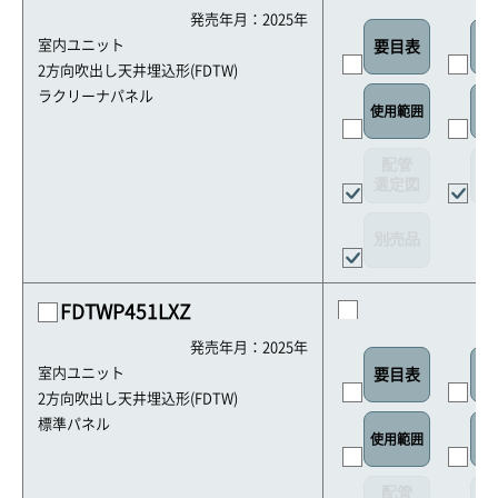
発売年月：2025年
室内ユニット
要目表
室
2方向吹出し天井埋込形(FDTW)
ラクリーナパネル
使用範囲
リ
配管
選定図
接
別売品
FDTWP451LXZ
発売年月：2025年
室内ユニット
要目表
室
2方向吹出し天井埋込形(FDTW)
標準パネル
使用範囲
リ
配管