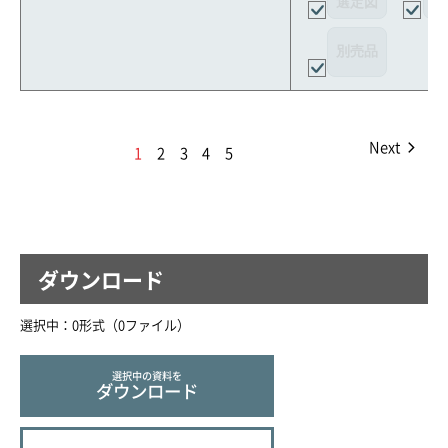
選定図
接
別売品
Next
1
2
3
4
5
ダウンロード
選択中：
0
形式（
0
ファイル
）
選択中の資料を
ダウンロード