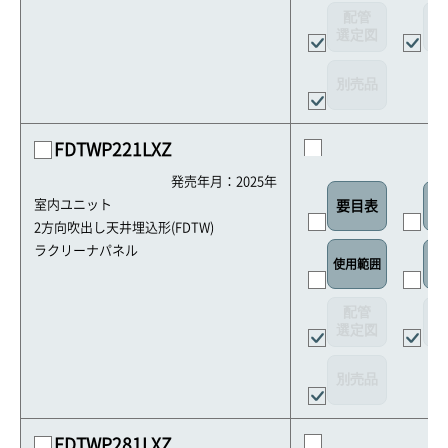
配管
選定図
接
別売品
FDTWP221LXZ
発売年月：2025年
室内ユニット
要目表
室
2方向吹出し天井埋込形(FDTW)
ラクリーナパネル
使用範囲
リ
配管
選定図
接
別売品
FDTWP281LXZ