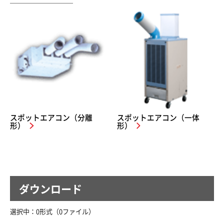
スポットエアコン（分離
スポットエアコン（一体
形）
形）
ダウンロード
選択中：
0
形式（
0
ファイル
）