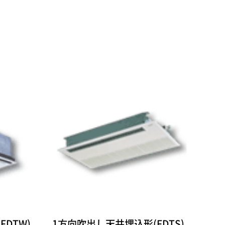
DTW)
1方向吹出し天井埋込形(FDTS)