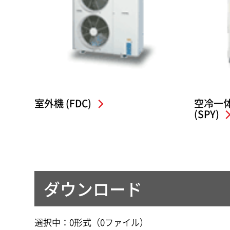
室外機 (FDC)
空冷一
(SPY)
ダウンロード
選択中：
0
形式（
0
ファイル
）