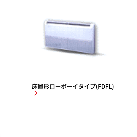
床置形ローボーイタイプ(FDFL)