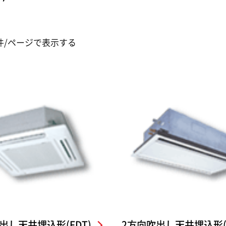
件/ページで表示する
出し天井埋込形(FDT)
2方向吹出し天井埋込形(F