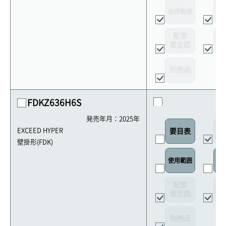
使用範囲
リ
配管
選定図
接
別売品
FDKZ636H6S
発売年月：2025年
外
EXCEED HYPER
要目表
壁掛形(FDK)
使用範囲
リ
配管
選定図
接
別売品