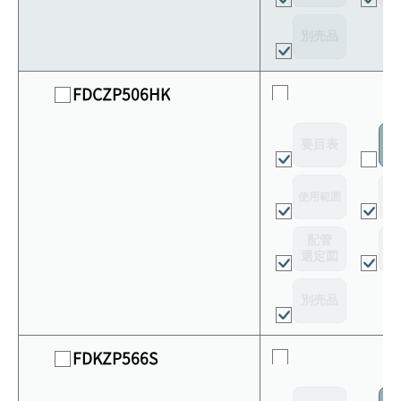
別売品
FDCZP506HK
要目表
室
使用範囲
リ
配管
選定図
接
別売品
FDKZP566S