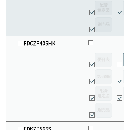
配管
選定図
接
別売品
FDCZP406HK
要目表
室
使用範囲
リ
配管
選定図
接
別売品
FDKZP566S