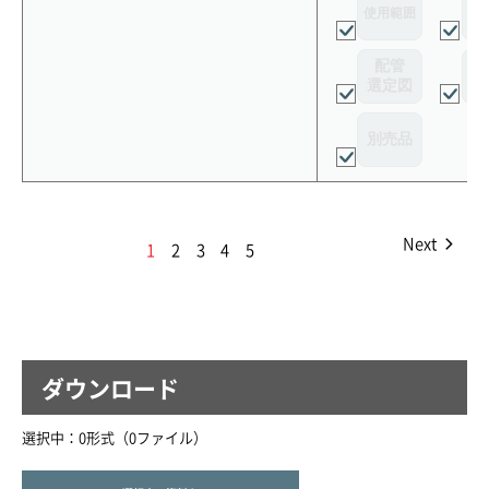
使用範囲
リ
配管
選定図
接
別売品
Next
1
2
3
4
5
ダウンロード
選択中：
0
形式（
0
ファイル
）