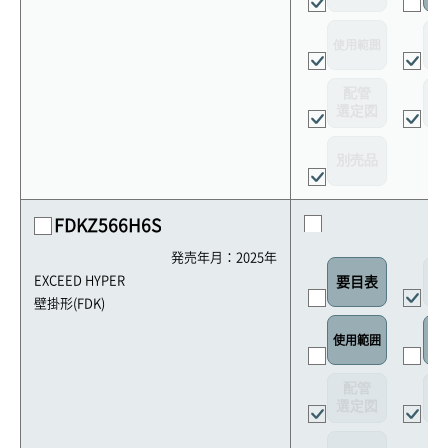
使用範囲
リ
配管
選定図
接
別売品
FDKZ566H6S
発売年月：2025年
外
EXCEED HYPER
要目表
壁掛形(FDK)
使用範囲
リ
配管
選定図
接