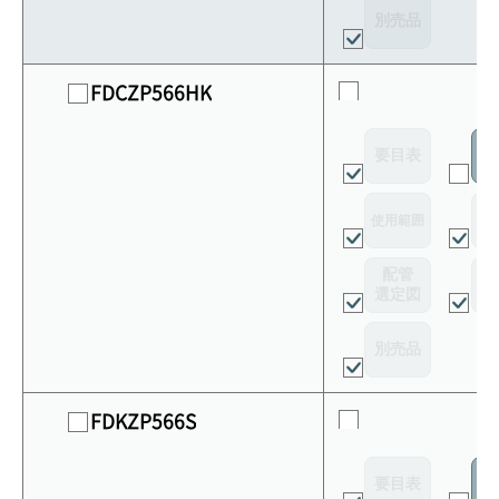
別売品
FDCZP566HK
要目表
室
使用範囲
リ
配管
選定図
接
別売品
FDKZP566S
要目表
室