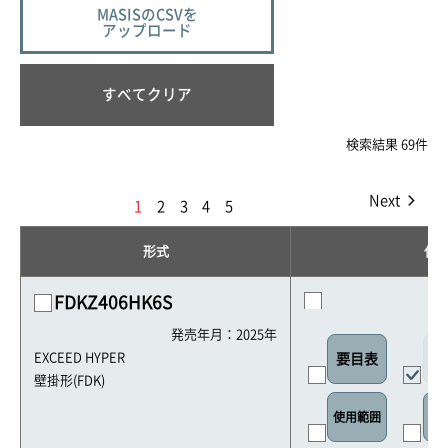
MASISのCSVを
アップロード
すべてクリア
検索結果 69件
Next
1
2
3
4
5
形式
仕
FDKZ406HK6S
発売年月：2025年
外
EXCEED HYPER
要目表
壁掛形(FDK)
使用範囲
リ