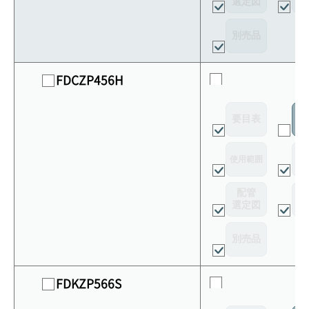
選定図
接
別売品
FDCZP456H
要目表
室
使用範囲
リ
配管
選定図
接
別売品
FDKZP566S