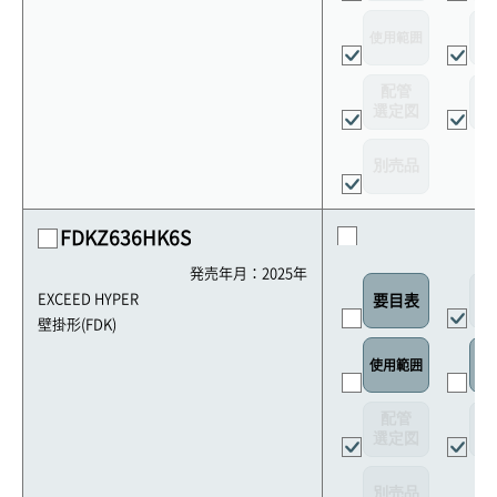
使用範囲
リ
配管
選定図
接
別売品
FDKZ636HK6S
発売年月：2025年
外
EXCEED HYPER
要目表
壁掛形(FDK)
使用範囲
リ
配管
選定図
接
別売品