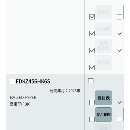
要目表
室
使用範囲
リ
配管
選定図
接
別売品
FDKZ456HK6S
発売年月：2025年
外
EXCEED HYPER
要目表
壁掛形(FDK)
使用範囲
リ
配管