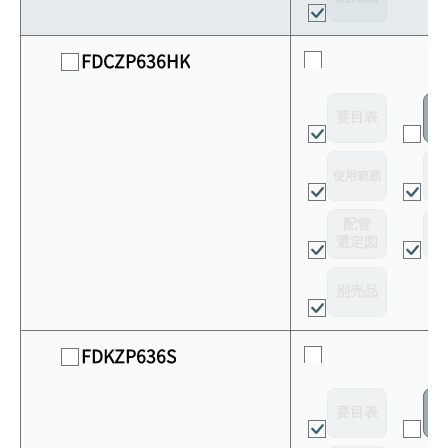
FDCZP636HK
要目表
室
使用範囲
リ
配管
選定図
接
別売品
FDKZP636S
要目表
室