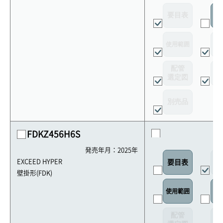
要目表
室
使用範囲
リ
配管
選定図
接
別売品
FDKZ456H6S
発売年月：2025年
外
EXCEED HYPER
要目表
壁掛形(FDK)
使用範囲
リ
配管