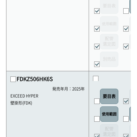
要目表
室
使用範囲
リ
配管
選定図
接
別売品
FDKZ506HK6S
発売年月：2025年
外
EXCEED HYPER
要目表
壁掛形(FDK)
使用範囲
リ
配管
選定図
接