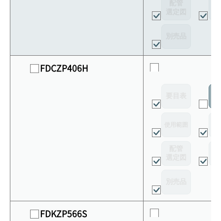
配管
選定図
接
別売品
FDCZP406H
要目表
室
使用範囲
リ
配管
選定図
接
別売品
FDKZP566S