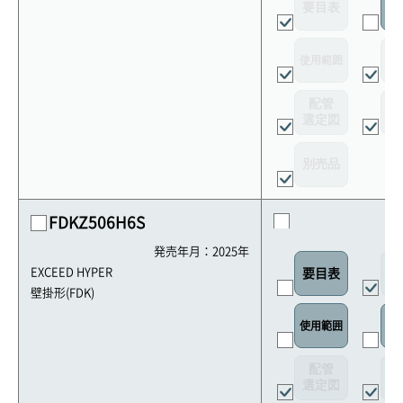
要目表
室
使用範囲
リ
配管
選定図
接
別売品
FDKZ506H6S
発売年月：2025年
外
EXCEED HYPER
要目表
壁掛形(FDK)
使用範囲
リ
配管
選定図
接