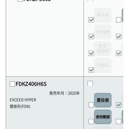
要目表
室
使用範囲
リ
配管
選定図
接
別売品
FDKZ406H6S
発売年月：2025年
外
EXCEED HYPER
要目表
壁掛形(FDK)
使用範囲
リ