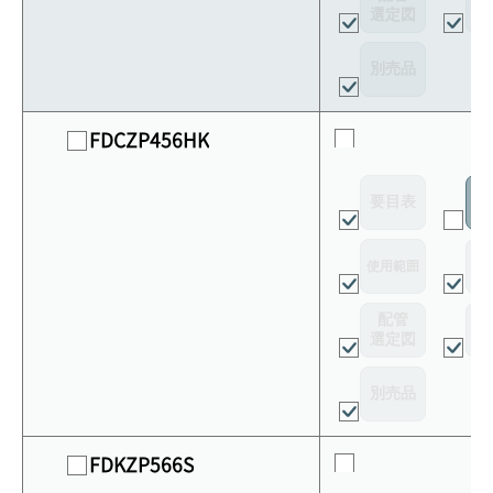
選定図
接
別売品
FDCZP456HK
要目表
室
使用範囲
リ
配管
選定図
接
別売品
FDKZP566S