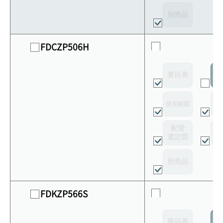
別売品
FDCZP506H
要目表
室
使用範囲
リ
配管
選定図
接
別売品
FDKZP566S
要目表
室