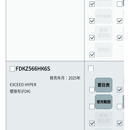
使用範囲
リ
配管
選定図
接
別売品
FDKZ566HK6S
発売年月：2025年
外
EXCEED HYPER
要目表
壁掛形(FDK)
使用範囲
リ
配管
選定図
接