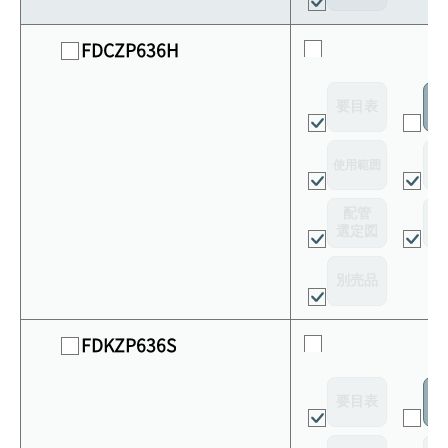
FDCZP636H
要目表
室
使用範囲
リ
配管
選定図
接
別売品
FDKZP636S
要目表
室