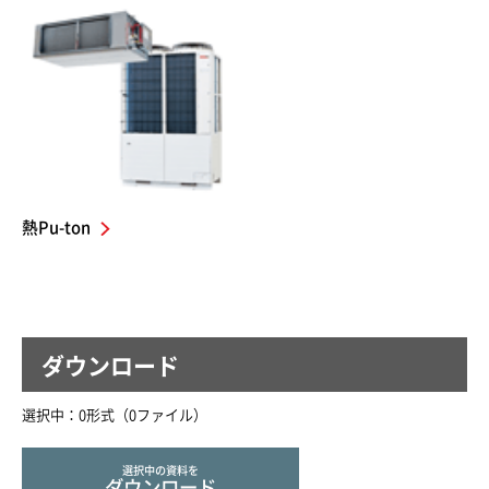
熱Pu-ton
ダウンロード
選択中：
0
形式（
0
ファイル
）
選択中の資料を
ダウンロード