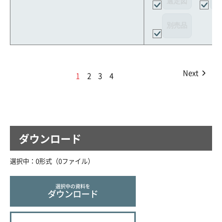
選定図
接
別売品
Next
1
2
3
4
ダウンロード
選択中：
0
形式（
0
ファイル
）
選択中の資料を
ダウンロード