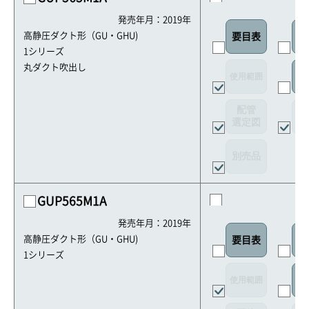
発売年月：2019年
高静圧ダクト形（GU・GHU)
要目表
室
1シリーズ
丸ダクト吹出し
使用範囲
リ
配管
選定図
接
別売品
GUP565M1A
発売年月：2019年
高静圧ダクト形（GU・GHU)
要目表
室
1シリーズ
使用範囲
リ