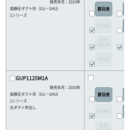
発売年月：2019年
高静圧ダクト形（GU・GHU)
要目表
室
1シリーズ
使用範囲
リ
配管
選定図
接
別売品
GUP1125M1A
発売年月：2019年
高静圧ダクト形（GU・GHU)
要目表
室
1シリーズ
丸ダクト吹出し
使用範囲
リ
配管