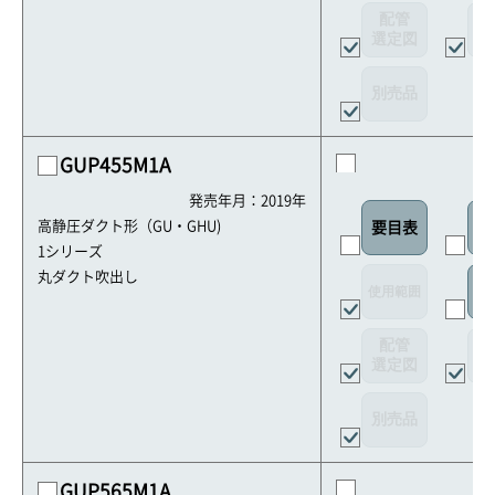
配管
選定図
接
別売品
GUP455M1A
発売年月：2019年
高静圧ダクト形（GU・GHU)
要目表
室
1シリーズ
丸ダクト吹出し
使用範囲
リ
配管
選定図
接
別売品
GUP565M1A