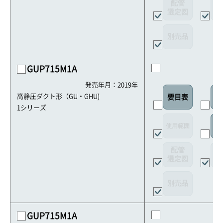
配管
選定図
接
別売品
GUP715M1A
発売年月：2019年
高静圧ダクト形（GU・GHU)
要目表
室
1シリーズ
使用範囲
リ
配管
選定図
接
別売品
GUP715M1A