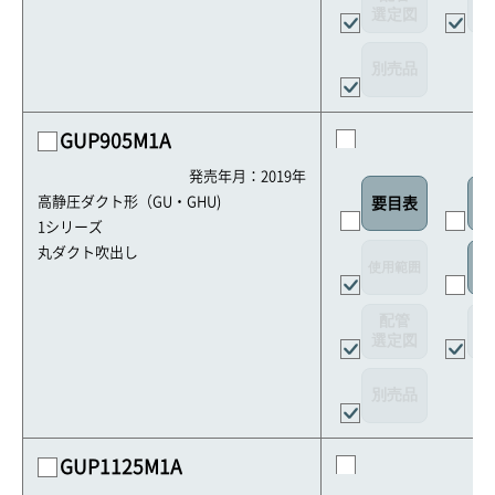
選定図
接
別売品
GUP905M1A
発売年月：2019年
高静圧ダクト形（GU・GHU)
要目表
室
1シリーズ
丸ダクト吹出し
使用範囲
リ
配管
選定図
接
別売品
GUP1125M1A