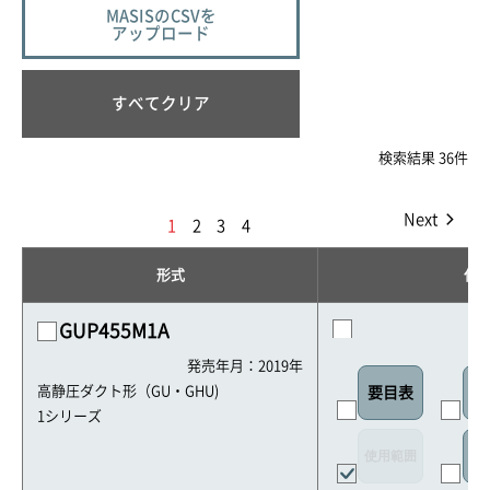
MASISのCSVを
アップロード
すべてクリア
検索結果 36件
Next
1
2
3
4
形式
仕
GUP455M1A
発売年月：2019年
高静圧ダクト形（GU・GHU)
要目表
室
1シリーズ
使用範囲
リ