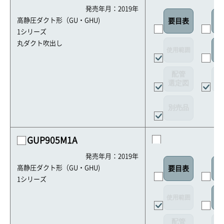
発売年月：2019年
高静圧ダクト形（GU・GHU)
要目表
室
1シリーズ
丸ダクト吹出し
使用範囲
リ
配管
選定図
接
別売品
GUP905M1A
発売年月：2019年
高静圧ダクト形（GU・GHU)
要目表
室
1シリーズ
使用範囲
リ
配管