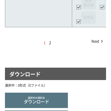
配管
選定図
接
別売品
Next
1
2
ダウンロード
選択中：
0
形式（
0
ファイル
）
選択中の資料を
ダウンロード