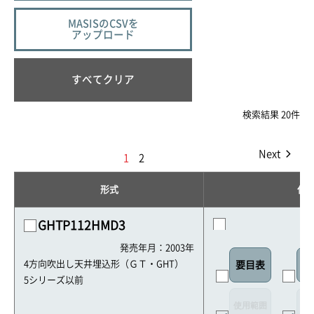
MASISのCSVを
アップロード
すべてクリア
検索結果 20件
Next
1
2
形式
仕
GHTP112HMD3
発売年月：2003年
4方向吹出し天井埋込形（ＧＴ・GHT）
要目表
室
5シリーズ以前
使用範囲
リ