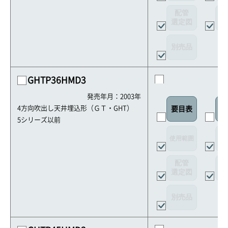
配管
選定図
接
別売品
GHTP36HMD3
発売年月：2003年
4方向吹出し天井埋込形（ＧＴ・GHT）
要目表
室
5シリーズ以前
使用範囲
リ
配管
選定図
接
別売品