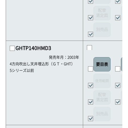
配管
選定図
接
別売品
GHTP140HMD3
発売年月：2003年
4方向吹出し天井埋込形（ＧＴ・GHT）
要目表
室
5シリーズ以前
使用範囲
リ
配管
選定図
接
別売品