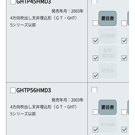
GHTP45HMD3
発売年月：2003年
4方向吹出し天井埋込形（ＧＴ・GHT）
要目表
室
5シリーズ以前
使用範囲
リ
配管
選定図
接
別売品
GHTP56HMD3
発売年月：2003年
4方向吹出し天井埋込形（ＧＴ・GHT）
要目表
室
5シリーズ以前
使用範囲
リ