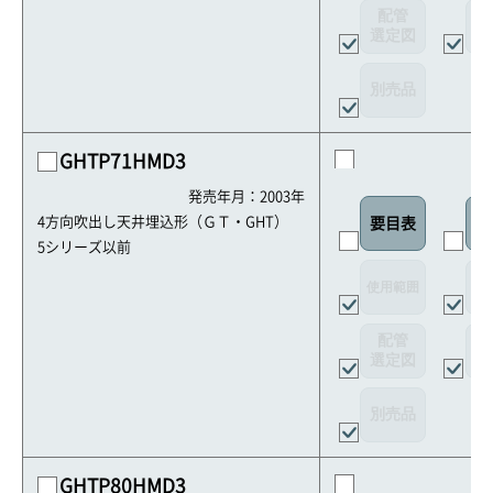
配管
選定図
接
別売品
GHTP71HMD3
発売年月：2003年
4方向吹出し天井埋込形（ＧＴ・GHT）
要目表
室
5シリーズ以前
使用範囲
リ
配管
選定図
接
別売品
GHTP80HMD3