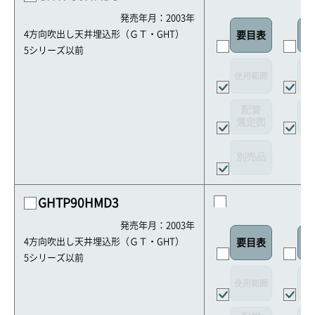
発売年月：2003年
4方向吹出し天井埋込形（ＧＴ・GHT）
要目表
室
5シリーズ以前
使用範囲
リ
配管
選定図
接
別売品
GHTP90HMD3
発売年月：2003年
4方向吹出し天井埋込形（ＧＴ・GHT）
要目表
室
5シリーズ以前
使用範囲
リ