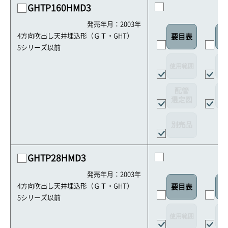
GHTP160HMD3
発売年月：2003年
4方向吹出し天井埋込形（ＧＴ・GHT）
要目表
室
5シリーズ以前
使用範囲
リ
配管
選定図
接
別売品
GHTP28HMD3
発売年月：2003年
4方向吹出し天井埋込形（ＧＴ・GHT）
要目表
室
5シリーズ以前
使用範囲
リ