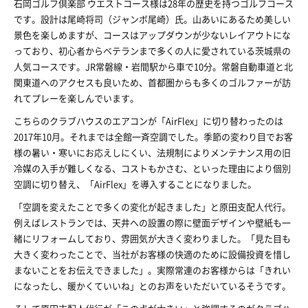
石岡ゴルフ倶楽部 ウエストコース様は28年の歴史を持つゴルフコース
です。設計は尾崎将司（ジャンボ尾崎）氏。山あいにあるため美しい
景色を楽しめますが、コースはアップダウンが少ないレイアウトにな
っており、初心者からベテランまで多くの人に愛されている茨城県の
人気コースです。JR常磐線・岩間駅から車で10分。常磐自動車道と北
関東道へのアクセスも良いため、首都圏からも多くのゴルファーが訪
れてプレーを楽しんでいます。
こちらのクラブハウスのエアコンが「AirFlex」に切り替わったのは
2017年10月。それまでは全館一斉空調でした。季節の変わり目でお客
様の暑い・寒いにお応えしにくい、法規制によりメンテナンス用の旧
冷媒の入手が難しくなる、コストもかさむ、といった理由により個別
空調に切り替え、「AirFlex」を導入することになりました。
「空調を変えたことで多くの変化が起きました」と原田支配人代行。
例えばレストランでは、天井への設置の際に壁面デザインや壁紙も一
緒にリフォームしており、雰囲気が大きく変わりました。「見た目も
大きく変わったことで、当社がお客様の快適のために設備投資を惜し
まないことをお伝えできました」。実際常連のお客様からは「きれい
になったし、暖かくていいね」とのお声をいただいているそうです。